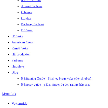
Kenzo Parfume
Armani Parfume
Clinique
Origins
Burberry Parfume
Dfi Voks
ID Voks
American Crew
Renati Voks
Hårprodukter
Parfume
Hudpleje
Blog
Hårfjerning Guide – Skal jeg bruge voks eller skraber?
Hårspray guide – sådan finder du den rigtige hårspray
Menu
Luk
Voksguide