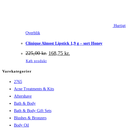
Hurtigt
Overblik
Clinique Almost Lipstick 1,9 g – sort Honey
Den
Den
225,00
kr.
168,75
kr.
oprindelige
aktuelle
Køb produkt
pris
pris
var:
er:
Varekategorier
225,00 kr..
168,75 kr..
2765
Acne Treatments & Kits
Aftershave
Bath & Body
Bath & Body Gift Sets
Blushes & Bronzers
Body Oil