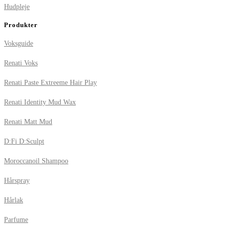
Hudpleje
Produkter
Voksguide
Renati Voks
Renati Paste Extreeme Hair Play
Renati Identity Mud Wax
Renati Matt Mud
D:Fi D:Sculpt
Moroccanoil Shampoo
Hårspray
Hårlak
Parfume