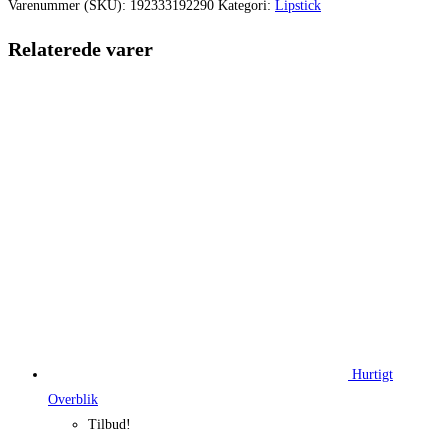
var:
er:
Varenummer (SKU):
192333192290
Kategori:
Lipstick
220,00 kr..
165,00 kr.
Relaterede varer
Hurtigt
Overblik
Tilbud!