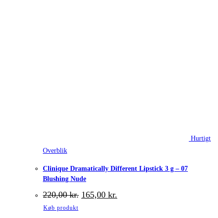
Hurtigt
Overblik
Clinique Dramatically Different Lipstick 3 g – 07
Blushing Nude
Den
Den
220,00
kr.
165,00
kr.
oprindelige
aktuelle
Køb produkt
pris
pris