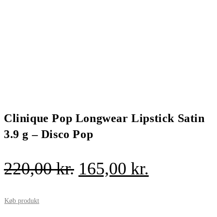
Clinique Pop Longwear Lipstick Satin
3.9 g – Disco Pop
Den
Den
220,00
kr.
165,00
kr.
oprindelige
aktuelle
pris
pris
Køb produkt