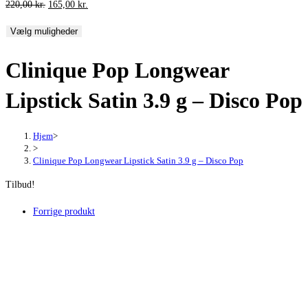
Den
Den
220,00
kr.
165,00
kr.
oprindelige
aktuelle
Vælg muligheder
pris
pris
var:
er:
Clinique Pop Longwear
220,00 kr..
165,00 kr..
Lipstick Satin 3.9 g – Disco Pop
Hjem
>
>
Clinique Pop Longwear Lipstick Satin 3.9 g – Disco Pop
Tilbud!
Forrige produkt