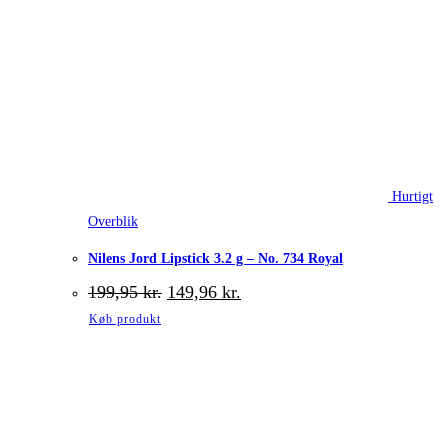
Hurtigt
Overblik
Nilens Jord Lipstick 3.2 g – No. 734 Royal
Den
Den
199,95
kr.
149,96
kr.
oprindelige
aktuelle
Køb produkt
pris
pris
var:
er:
199,95 kr..
149,96 kr..