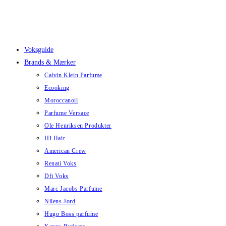
Skip
to
content
Voksguide
Brands & Mærker
Calvin Klein Parfume
Ecooking
Moroccanoil
Parfume Versace
Ole Henriksen Produkter
ID Hair
American Crew
Renati Voks
Dfi Voks
Marc Jacobs Parfume
Nilens Jord
Hugo Boss parfume