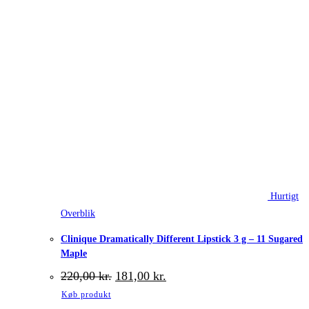
Hurtigt
Overblik
Clinique Dramatically Different Lipstick 3 g – 11 Sugared
Maple
Den
Den
220,00
kr.
181,00
kr.
oprindelige
aktuelle
Køb produkt
pris
pris