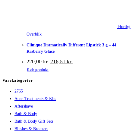
Hurtigt
Overblik
Clinique Dramatically Different Lipstick 3 g – 44
Rasberry Glace
Den
Den
220,00
kr.
216,51
kr.
oprindelige
aktuelle
Køb produkt
pris
pris
var:
er:
Varekategorier
220,00 kr..
216,51 kr..
2765
Acne Treatments & Kits
Aftershave
Bath & Body
Bath & Body Gift Sets
Blushes & Bronzers