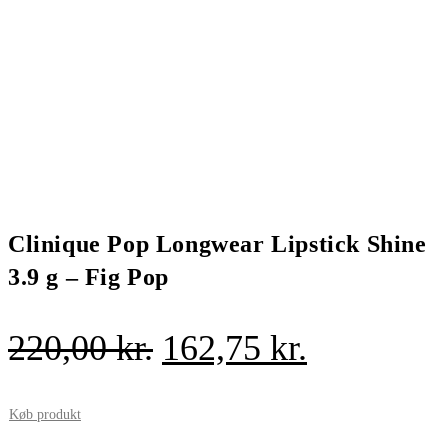
Clinique Pop Longwear Lipstick Shine
3.9 g – Fig Pop
Den
Den
220,00
kr.
162,75
kr.
oprindelige
aktuelle
pris
pris
Køb produkt