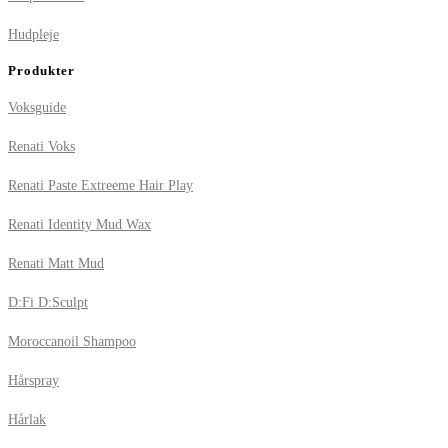
Hudpleje
Produkter
Voksguide
Renati Voks
Renati Paste Extreeme Hair Play
Renati Identity Mud Wax
Renati Matt Mud
D:Fi D:Sculpt
Moroccanoil Shampoo
Hårspray
Hårlak