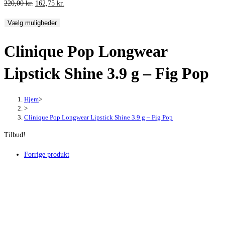
Den
Den
220,00
kr.
162,75
kr.
oprindelige
aktuelle
Vælg muligheder
pris
pris
var:
er:
Clinique Pop Longwear
220,00 kr..
162,75 kr..
Lipstick Shine 3.9 g – Fig Pop
Hjem
>
>
Clinique Pop Longwear Lipstick Shine 3.9 g – Fig Pop
Tilbud!
Forrige produkt