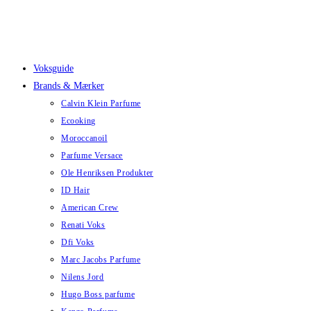
Skip
to
content
Voksguide
Brands & Mærker
Calvin Klein Parfume
Ecooking
Moroccanoil
Parfume Versace
Ole Henriksen Produkter
ID Hair
American Crew
Renati Voks
Dfi Voks
Marc Jacobs Parfume
Nilens Jord
Hugo Boss parfume