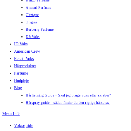
Kenzo Parfume
Armani Parfume
Clinique
Origins
Burberry Parfume
Dfi Voks
ID Voks
American Crew
Renati Voks
Hårprodukter
Parfume
Hudpleje
Blog
Hårfjerning Guide – Skal jeg bruge voks eller skraber?
Hårspray guide – sådan finder du den rigtige hårspray
Menu
Luk
Voksguide