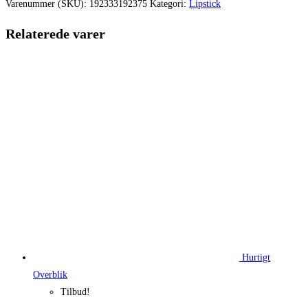
var:
er:
Varenummer (SKU):
192333192375
Kategori:
Lipstick
220,00 kr..
162,75 kr.
Relaterede varer
Hurtigt
Overblik
Tilbud!