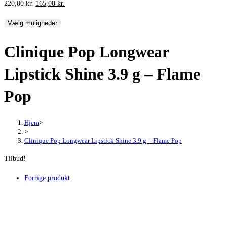
Den
Den
220,00
kr.
165,00
kr.
oprindelige
aktuelle
Vælg muligheder
pris
pris
var:
er:
Clinique Pop Longwear
220,00 kr..
165,00 kr..
Lipstick Shine 3.9 g – Flame
Pop
Hjem
>
>
Clinique Pop Longwear Lipstick Shine 3.9 g – Flame Pop
Tilbud!
Forrige produkt