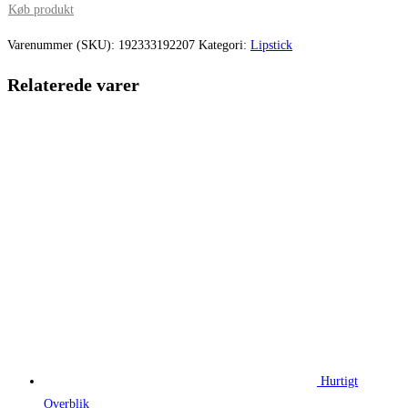
pris
pris
Køb produkt
var:
er:
Varenummer (SKU):
192333192207
Kategori:
Lipstick
220,00 kr..
165,00 kr.
Relaterede varer
Hurtigt
Overblik