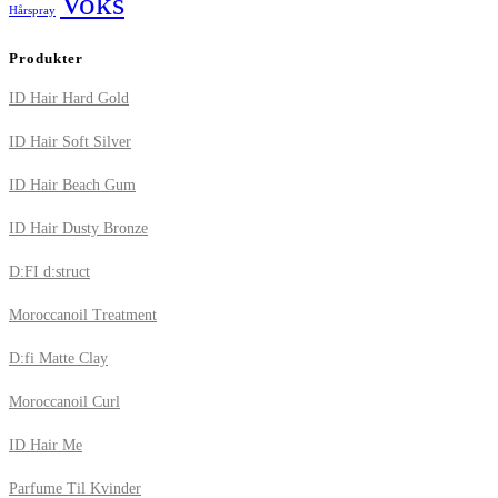
Voks
Hårspray
Produkter
ID Hair Hard Gold
ID Hair Soft Silver
ID Hair Beach Gum
ID Hair Dusty Bronze
D:FI d:struct
Moroccanoil Treatment
D:fi Matte Clay
Moroccanoil Curl
ID Hair Me
Parfume Til Kvinder