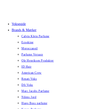
Skip
to
content
Voksguide
Brands & Mærker
Calvin Klein Parfume
Ecooking
Moroccanoil
Parfume Versace
Ole Henriksen Produkter
ID Hair
American Crew
Renati Voks
Dfi Voks
Marc Jacobs Parfume
Nilens Jord
Hugo Boss parfume