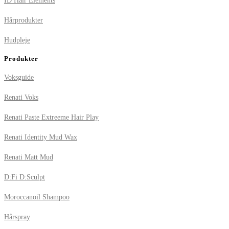
ID Hair Elements
Hårprodukter
Hudpleje
Produkter
Voksguide
Renati Voks
Renati Paste Extreeme Hair Play
Renati Identity Mud Wax
Renati Matt Mud
D:Fi D:Sculpt
Moroccanoil Shampoo
Hårspray