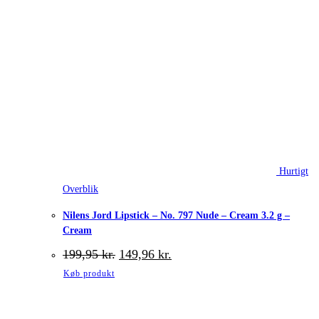
Hurtigt
Overblik
Nilens Jord Lipstick – No. 797 Nude – Cream 3.2 g –
Cream
Den
Den
199,95
kr.
149,96
kr.
oprindelige
aktuelle
Køb produkt
pris
pris
var:
er:
199,95 kr..
149,96 kr..