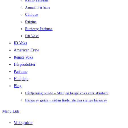
Kenzo Parfume
Armani Parfume
Clinique
Origins
Burberry Parfume
Dfi Voks
ID Voks
American Crew
Renati Voks
Hårprodukter
Parfume
Hudpleje
Blog
Hårfjerning Guide – Skal jeg bruge voks eller skraber?
Hårspray guide – sådan finder du den rigtige hårspray
Menu
Luk
Voksguide