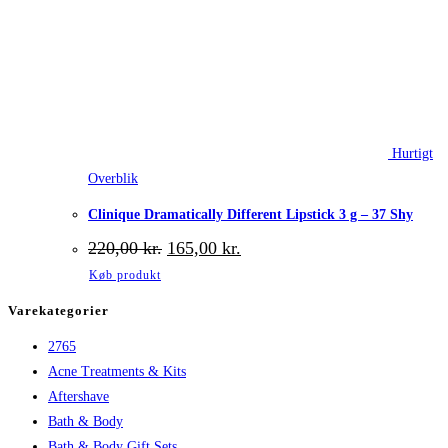
Hurtigt
Overblik
Clinique Dramatically Different Lipstick 3 g – 37 Shy
Den
Den
220,00
kr.
165,00
kr.
oprindelige
aktuelle
Køb produkt
pris
pris
var:
er:
Varekategorier
220,00 kr..
165,00 kr..
2765
Acne Treatments & Kits
Aftershave
Bath & Body
Bath & Body Gift Sets