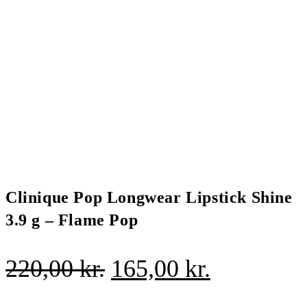
Clinique Pop Longwear Lipstick Shine
3.9 g – Flame Pop
Den
Den
220,00
kr.
165,00
kr.
oprindelige
aktuelle