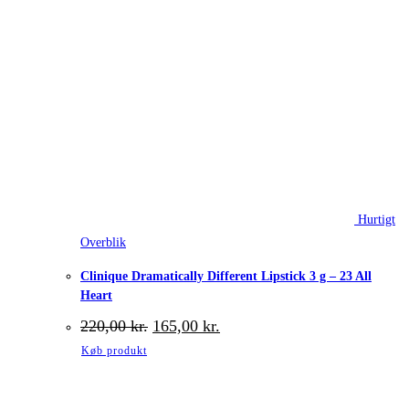
Hurtigt
Overblik
Clinique Dramatically Different Lipstick 3 g – 23 All
Heart
Den
Den
220,00
kr.
165,00
kr.
oprindelige
aktuelle
Køb produkt
pris
pris
var:
er:
220,00 kr..
165,00 kr..