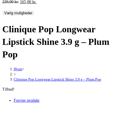
Den
Den
220,00
kr.
165,00
kr.
oprindelige
aktuelle
Vælg muligheder
pris
pris
var:
er:
Clinique Pop Longwear
220,00 kr..
165,00 kr..
Lipstick Shine 3.9 g – Plum
Pop
Hjem
>
>
Clinique Pop Longwear Lipstick Shine 3.9 g – Plum Pop
Tilbud!
Forrige produkt