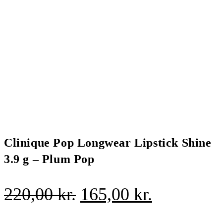
Clinique Pop Longwear Lipstick Shine
3.9 g – Plum Pop
Den
Den
220,00
kr.
165,00
kr.
oprindelige
aktuelle