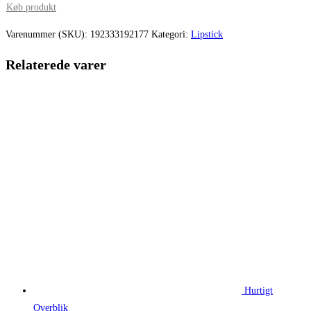
pris
pris
Køb produkt
var:
er:
Varenummer (SKU):
192333192177
Kategori:
Lipstick
220,00 kr..
165,00 kr.
Relaterede varer
Hurtigt
Overblik