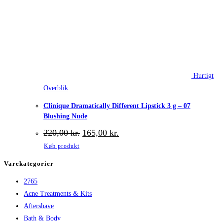
Hurtigt
Overblik
Clinique Dramatically Different Lipstick 3 g – 07
Blushing Nude
Den
Den
220,00
kr.
165,00
kr.
oprindelige
aktuelle
Køb produkt
pris
pris
var:
er:
Varekategorier
220,00 kr..
165,00 kr..
2765
Acne Treatments & Kits
Aftershave
Bath & Body