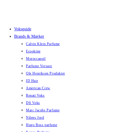
Skip
to
content
Voksguide
Brands & Mærker
Calvin Klein Parfume
Ecooking
Moroccanoil
Parfume Versace
Ole Henriksen Produkter
ID Hair
American Crew
Renati Voks
Dfi Voks
Marc Jacobs Parfume
Nilens Jord
Hugo Boss parfume