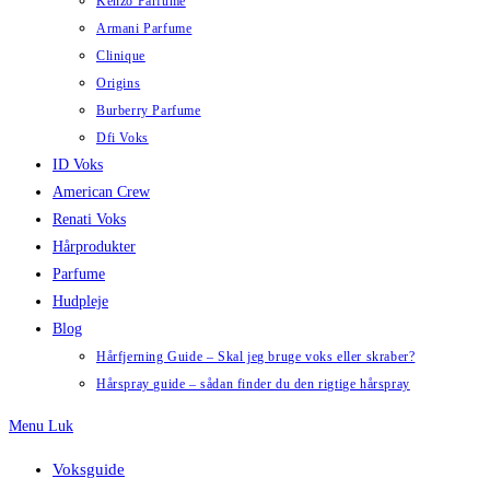
Kenzo Parfume
Armani Parfume
Clinique
Origins
Burberry Parfume
Dfi Voks
ID Voks
American Crew
Renati Voks
Hårprodukter
Parfume
Hudpleje
Blog
Hårfjerning Guide – Skal jeg bruge voks eller skraber?
Hårspray guide – sådan finder du den rigtige hårspray
Menu
Luk
Voksguide