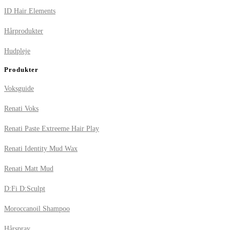
ID Hair Elements
Hårprodukter
Hudpleje
Produkter
Voksguide
Renati Voks
Renati Paste Extreeme Hair Play
Renati Identity Mud Wax
Renati Matt Mud
D:Fi D:Sculpt
Moroccanoil Shampoo
Hårspray