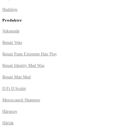
Hudpleje
Produkter
Voksguide
Renati Voks
Renati Paste Extreeme Hair Play
Renati Identity Mud Wax
Renati Matt Mud
D:Fi D:Sculpt
Moroccanoil Shampoo
Hårspray
Hårlak