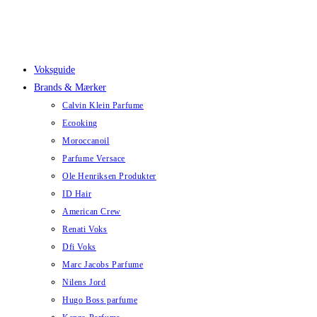
Skip
to
content
Voksguide
Brands & Mærker
Calvin Klein Parfume
Ecooking
Moroccanoil
Parfume Versace
Ole Henriksen Produkter
ID Hair
American Crew
Renati Voks
Dfi Voks
Marc Jacobs Parfume
Nilens Jord
Hugo Boss parfume