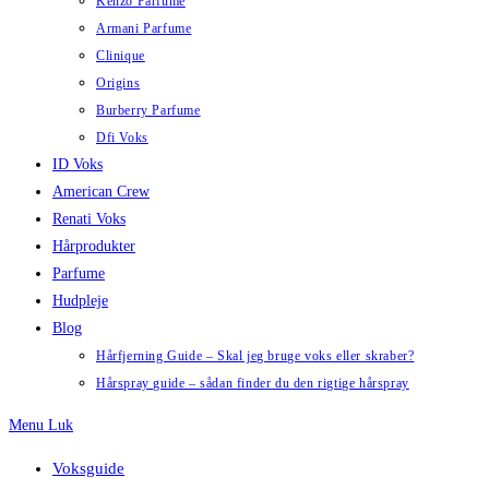
Kenzo Parfume
Armani Parfume
Clinique
Origins
Burberry Parfume
Dfi Voks
ID Voks
American Crew
Renati Voks
Hårprodukter
Parfume
Hudpleje
Blog
Hårfjerning Guide – Skal jeg bruge voks eller skraber?
Hårspray guide – sådan finder du den rigtige hårspray
Menu
Luk
Voksguide