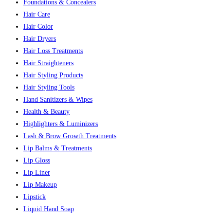
Foundations & Concealers
Hair Care
Hair Color
Hair Dryers
Hair Loss Treatments
Hair Straighteners
Hair Styling Products
Hair Styling Tools
Hand Sanitizers & Wipes
Health & Beauty
Highlighters & Luminizers
Lash & Brow Growth Treatments
Lip Balms & Treatments
Lip Gloss
Lip Liner
Lip Makeup
Lipstick
Liquid Hand Soap