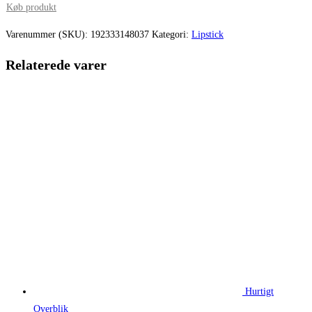
pris
pris
Køb produkt
var:
er:
Varenummer (SKU):
192333148037
Kategori:
Lipstick
220,00 kr..
162,75 kr.
Relaterede varer
Hurtigt
Overblik