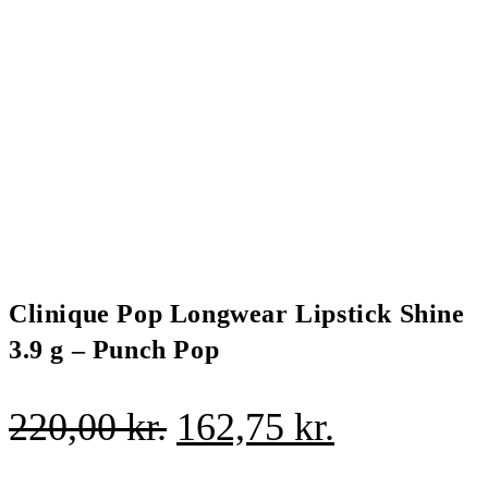
Clinique Pop Longwear Lipstick Shine
3.9 g – Punch Pop
Den
Den
220,00
kr.
162,75
kr.
oprindelige
aktuelle