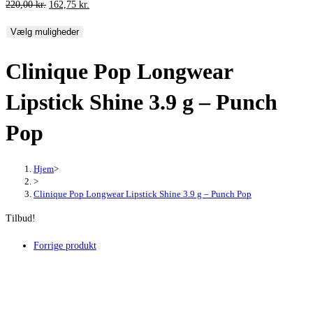
Den
Den
220,00
kr.
162,75
kr.
oprindelige
aktuelle
Vælg muligheder
pris
pris
var:
er:
Clinique Pop Longwear
220,00 kr..
162,75 kr..
Lipstick Shine 3.9 g – Punch
Pop
Hjem
>
>
Clinique Pop Longwear Lipstick Shine 3.9 g – Punch Pop
Tilbud!
Forrige produkt