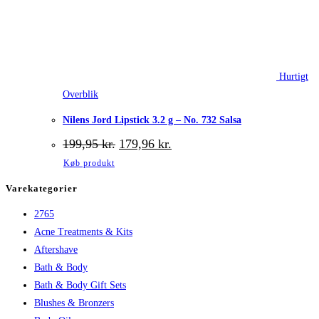
Hurtigt
Overblik
Nilens Jord Lipstick 3.2 g – No. 732 Salsa
Den
Den
199,95
kr.
179,96
kr.
oprindelige
aktuelle
Køb produkt
pris
pris
var:
er:
Varekategorier
199,95 kr..
179,96 kr..
2765
Acne Treatments & Kits
Aftershave
Bath & Body
Bath & Body Gift Sets
Blushes & Bronzers