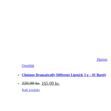
Hurtigt
Overblik
Clinique Dramatically Different Lipstick 3 g – 01 Barely
Den
Den
220,00
kr.
165,00
kr.
oprindelige
aktuelle
Køb produkt
pris
pris
var:
er:
220,00 kr..
165,00 kr..