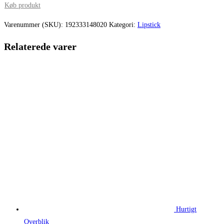
pris
pris
Køb produkt
var:
er:
Varenummer (SKU):
192333148020
Kategori:
Lipstick
220,00 kr..
165,00 kr.
Relaterede varer
Hurtigt
Overblik