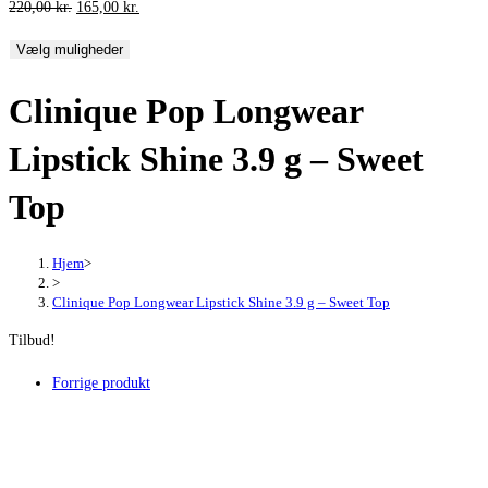
Den
Den
220,00
kr.
165,00
kr.
oprindelige
aktuelle
Vælg muligheder
pris
pris
var:
er:
Clinique Pop Longwear
220,00 kr..
165,00 kr..
Lipstick Shine 3.9 g – Sweet
Top
Hjem
>
>
Clinique Pop Longwear Lipstick Shine 3.9 g – Sweet Top
Tilbud!
Forrige produkt