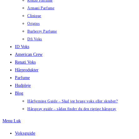
Kenzo Parfume
Armani Parfume
Clinique
Origins
Burberry Parfume
Dfi Voks
ID Voks
American Crew
Renati Voks
Hårprodukter
Parfume
Hudpleje
Blog
Hårfjerning Guide – Skal jeg bruge voks eller skraber?
Hårspray guide – sådan finder du den rigtige hårspray
Menu
Luk
Voksguide