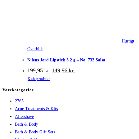
Hurtigt
Overblik
Nilens Jord Lipstick 3.2 g – No. 732 Salsa
Den
Den
199,95
kr.
149,96
kr.
oprindelige
aktuelle
Køb produkt
pris
pris
var:
er:
Varekategorier
199,95 kr..
149,96 kr..
2765
Acne Treatments & Kits
Aftershave
Bath & Body
Bath & Body Gift Sets