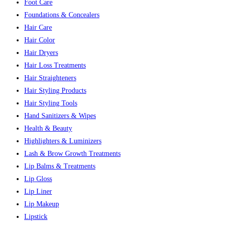
Foot Care
Foundations & Concealers
Hair Care
Hair Color
Hair Dryers
Hair Loss Treatments
Hair Straighteners
Hair Styling Products
Hair Styling Tools
Hand Sanitizers & Wipes
Health & Beauty
Highlighters & Luminizers
Lash & Brow Growth Treatments
Lip Balms & Treatments
Lip Gloss
Lip Liner
Lip Makeup
Lipstick