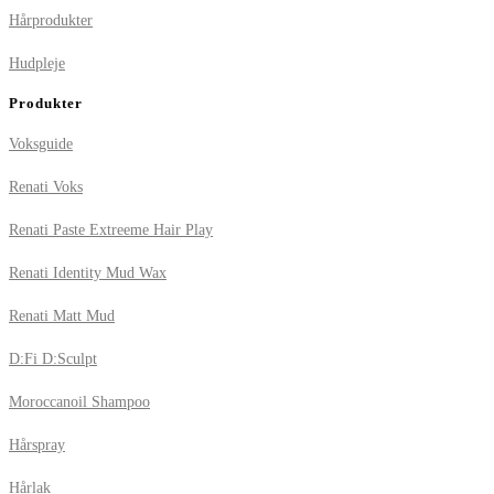
Hårprodukter
Hudpleje
Produkter
Voksguide
Renati Voks
Renati Paste Extreeme Hair Play
Renati Identity Mud Wax
Renati Matt Mud
D:Fi D:Sculpt
Moroccanoil Shampoo
Hårspray
Hårlak