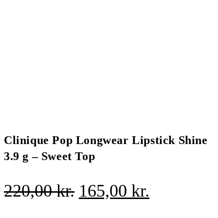
Clinique Pop Longwear Lipstick Shine
3.9 g – Sweet Top
Den
Den
220,00
kr.
165,00
kr.
oprindelige
aktuelle