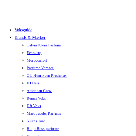
Skip
to
content
Voksguide
Brands & Mærker
Calvin Klein Parfume
Ecooking
Moroccanoil
Parfume Versace
Ole Henriksen Produkter
ID Hair
American Crew
Renati Voks
Dfi Voks
Marc Jacobs Parfume
Nilens Jord
Hugo Boss parfume