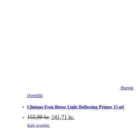
Hurtigt
Overblik
Clinique Even Better Light Reflecting Primer 15 ml
Den
Den
155,00
kr.
141,71
kr.
oprindelige
aktuelle
Køb produkt
pris
pris
var:
er: