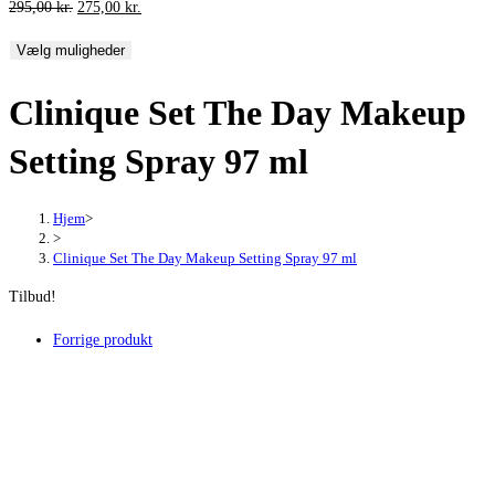
Den
Den
295,00
kr.
275,00
kr.
oprindelige
aktuelle
Vælg muligheder
pris
pris
var:
er:
Clinique Set The Day Makeup
295,00 kr..
275,00 kr..
Setting Spray 97 ml
Hjem
>
>
Clinique Set The Day Makeup Setting Spray 97 ml
Tilbud!
Forrige produkt