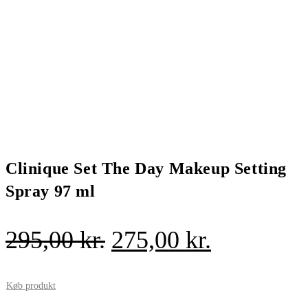
Clinique Set The Day Makeup Setting
Spray 97 ml
Den
Den
295,00
kr.
275,00
kr.
oprindelige
aktuelle
pris
pris
Køb produkt