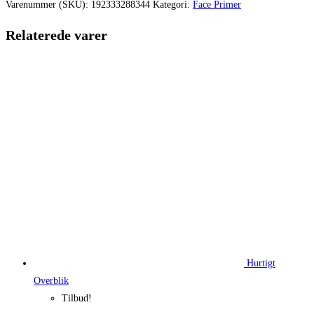
var:
er:
Varenummer (SKU):
192333288344
Kategori:
Face Primer
295,00 kr..
275,00 kr.
Relaterede varer
Hurtigt
Overblik
Tilbud!