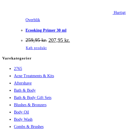
Hurtigt
Overblik
Ecooking Primer 30 ml
Den
Den
259,95
kr.
207,95
kr.
oprindelige
aktuelle
Køb produkt
pris
pris
var:
er:
Varekategorier
259,95 kr..
207,95 kr..
2765
Acne Treatments & Kits
Aftershave
Bath & Body
Bath & Body Gift Sets
Blushes & Bronzers
Body Oil
Body Wash
Combs & Brushes