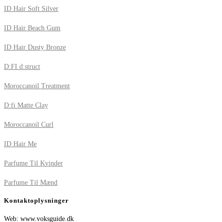
ID Hair Soft Silver
ID Hair Beach Gum
ID Hair Dusty Bronze
D:FI d:struct
Moroccanoil Treatment
D:fi Matte Clay
Moroccanoil Curl
ID Hair Me
Parfume Til Kvinder
Parfume Til Mænd
Kontaktoplysninger
Web: www.voksguide.dk