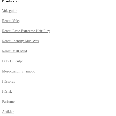
Produkter
Voksguide
Renati Voks
Renati Paste Extreeme Hair Play
Renati Identity Mud Wax
Renati Matt Mud
D:Fi D:Sculpt
Moroccanoil Shampoo
Hårspray
Hårlak
Parfume
Artikler