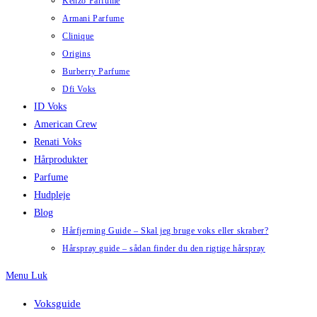
Kenzo Parfume
Armani Parfume
Clinique
Origins
Burberry Parfume
Dfi Voks
ID Voks
American Crew
Renati Voks
Hårprodukter
Parfume
Hudpleje
Blog
Hårfjerning Guide – Skal jeg bruge voks eller skraber?
Hårspray guide – sådan finder du den rigtige hårspray
Menu
Luk
Voksguide