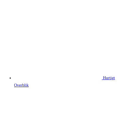
155,00 kr..
141,71 kr..
Hurtigt
Overblik