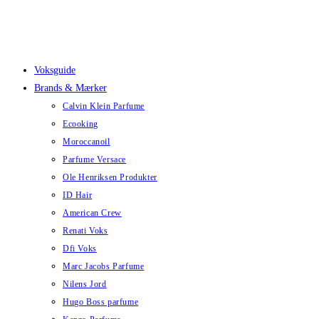
Skip
to
content
Voksguide
Brands & Mærker
Calvin Klein Parfume
Ecooking
Moroccanoil
Parfume Versace
Ole Henriksen Produkter
ID Hair
American Crew
Renati Voks
Dfi Voks
Marc Jacobs Parfume
Nilens Jord
Hugo Boss parfume