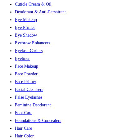
Cuticle Cream & Oil
Deodorant & Anti-Perspirant
Eye Makeup
Eye Primer
Eye Shadow
Eyebrow Enhancers
Eyelash Curlers
Eyeliner
Face Makeup
Face Powder
Face Primer
Facial Cleansers
False Eyelashes
Feminine Deodorant
Foot Care
Foundations & Concealers
Hair Care
Hair Color