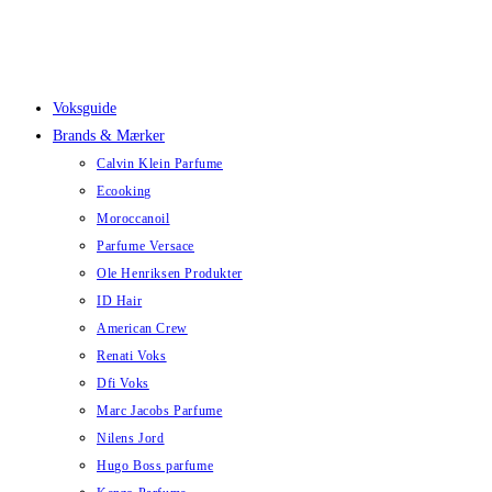
Skip
to
content
Voksguide
Brands & Mærker
Calvin Klein Parfume
Ecooking
Moroccanoil
Parfume Versace
Ole Henriksen Produkter
ID Hair
American Crew
Renati Voks
Dfi Voks
Marc Jacobs Parfume
Nilens Jord
Hugo Boss parfume