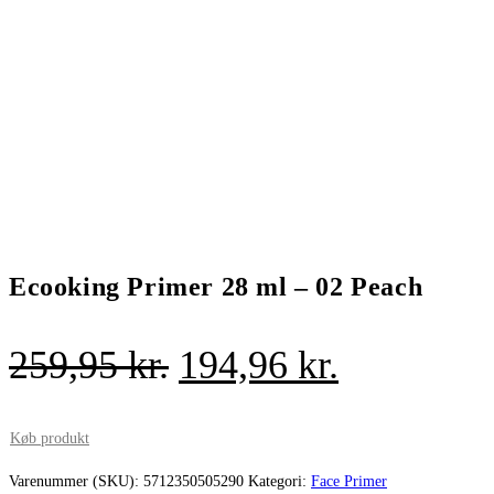
Ecooking Primer 28 ml – 02 Peach
Den
Den
259,95
kr.
194,96
kr.
oprindelige
aktuelle
pris
pris
Køb produkt
var:
er:
Varenummer (SKU):
5712350505290
Kategori:
Face Primer