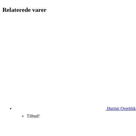
259,95 kr..
194,96 kr.
Relaterede varer
Hurtigt Overblik
Tilbud!