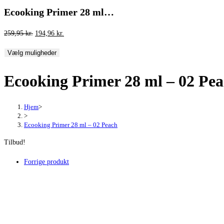
Ecooking Primer 28 ml…
Den
Den
259,95
kr.
194,96
kr.
oprindelige
aktuelle
Vælg muligheder
pris
pris
var:
er:
Ecooking Primer 28 ml – 02 Pe
259,95 kr..
194,96 kr..
Hjem
>
>
Ecooking Primer 28 ml – 02 Peach
Tilbud!
Forrige produkt