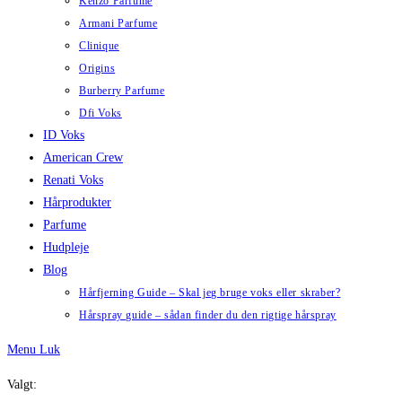
Kenzo Parfume
Armani Parfume
Clinique
Origins
Burberry Parfume
Dfi Voks
ID Voks
American Crew
Renati Voks
Hårprodukter
Parfume
Hudpleje
Blog
Hårfjerning Guide – Skal jeg bruge voks eller skraber?
Hårspray guide – sådan finder du den rigtige hårspray
Menu
Luk
Valgt: