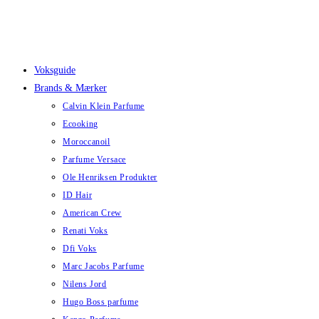
Skip
to
content
Voksguide
Brands & Mærker
Calvin Klein Parfume
Ecooking
Moroccanoil
Parfume Versace
Ole Henriksen Produkter
ID Hair
American Crew
Renati Voks
Dfi Voks
Marc Jacobs Parfume
Nilens Jord
Hugo Boss parfume