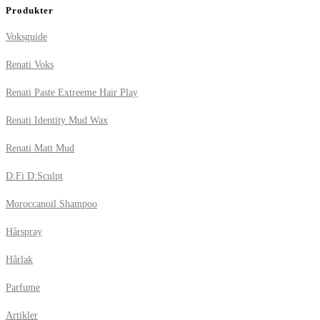
Produkter
Voksguide
Renati Voks
Renati Paste Extreeme Hair Play
Renati Identity Mud Wax
Renati Matt Mud
D:Fi D:Sculpt
Moroccanoil Shampoo
Hårspray
Hårlak
Parfume
Artikler