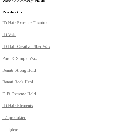
Web: www.voksguide.dk
Produkter
ID Hair Extreme Titanium
ID Voks
ID Hair Creative Fiber Wax
Pure & Simple Wax
Renati Strong Hold
Renati Rock Hard
D:Fi Extreme Hold
ID Hair Elements
Hårprodukter
Hudpleje