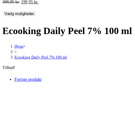
Den
Den
309,95
kr.
199,95
kr.
oprindelige
aktuelle
Vælg muligheder
pris
pris
var:
er:
Ecooking Daily Peel 7% 100 ml
309,95 kr..
199,95 kr..
Hjem
>
>
Ecooking Daily Peel 7% 100 ml
Tilbud!
Forrige produkt