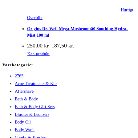
Hurtigt
Overblik
Origins Dr. Weil Mega-Mushroomâ¢ Soothing Hydra-
Mist 100 ml
Den
Den
250,00
kr.
187,50
kr.
oprindelige
aktuelle
Køb produkt
pris
pris
var:
er:
Varekategorier
250,00 kr..
187,50 kr..
2765
Acne Treatments & Kits
Aftershave
Bath & Body
Bath & Body Gift Sets
Blushes & Bronzers
Body Oil
Body Wash
Combs & Brushes