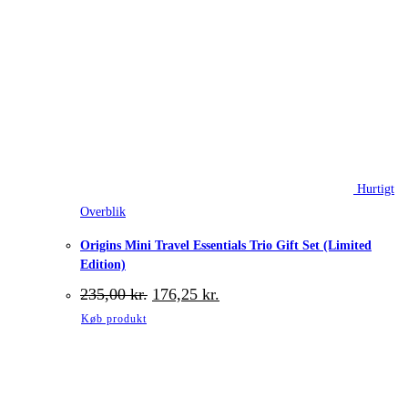
Hurtigt
Overblik
Origins Mini Travel Essentials Trio Gift Set (Limited
Edition)
Den
Den
235,00
kr.
176,25
kr.
oprindelige
aktuelle
Køb produkt
pris
pris
var:
er:
235,00 kr..
176,25 kr..