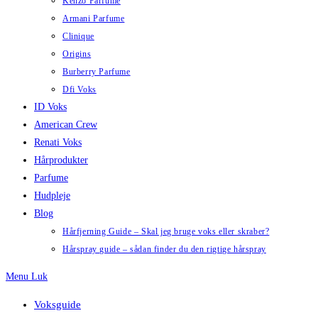
Kenzo Parfume
Armani Parfume
Clinique
Origins
Burberry Parfume
Dfi Voks
ID Voks
American Crew
Renati Voks
Hårprodukter
Parfume
Hudpleje
Blog
Hårfjerning Guide – Skal jeg bruge voks eller skraber?
Hårspray guide – sådan finder du den rigtige hårspray
Menu
Luk
Voksguide