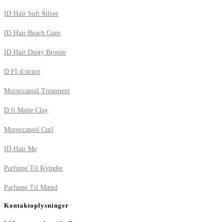
ID Hair Soft Silver
ID Hair Beach Gum
ID Hair Dusty Bronze
D:FI d:struct
Moroccanoil Treatment
D:fi Matte Clay
Moroccanoil Curl
ID Hair Me
Parfume Til Kvinder
Parfume Til Mænd
Kontaktoplysninger