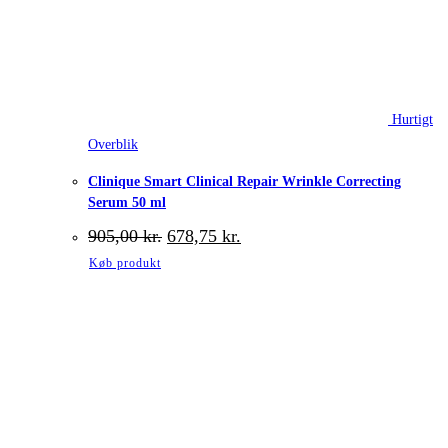
Hurtigt
Overblik
Clinique Smart Clinical Repair Wrinkle Correcting
Serum 50 ml
Den
Den
905,00
kr.
678,75
kr.
oprindelige
aktuelle
Køb produkt
pris
pris
var:
er:
905,00 kr..
678,75 kr..