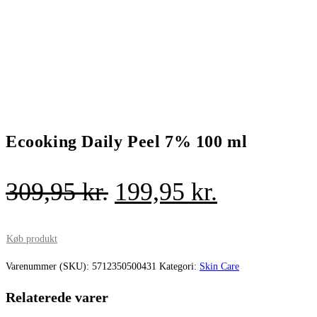
Ecooking Daily Peel 7% 100 ml
Den
Den
309,95
kr.
199,95
kr.
oprindelige
aktuelle
pris
pris
Køb produkt
var:
er:
Varenummer (SKU):
5712350500431
Kategori:
Skin Care
309,95 kr..
199,95 kr.
Relaterede varer