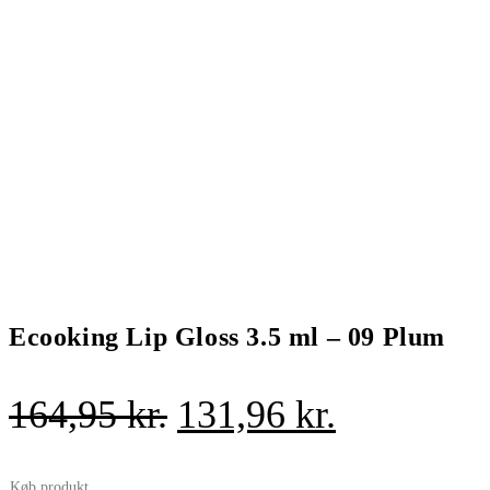
Ecooking Lip Gloss 3.5 ml – 09 Plum
Den
Den
164,95
kr.
131,96
kr.
oprindelige
aktuelle
Køb produkt