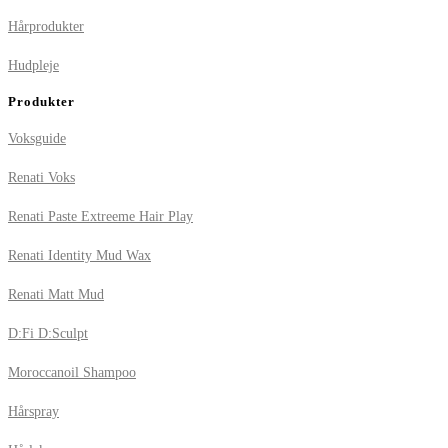
Hårprodukter
Hudpleje
Produkter
Voksguide
Renati Voks
Renati Paste Extreeme Hair Play
Renati Identity Mud Wax
Renati Matt Mud
D:Fi D:Sculpt
Moroccanoil Shampoo
Hårspray