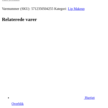
pris
pris
var:
er:
Varenummer (SKU):
5712350504255
Kategori:
Lip Makeup
164,95 kr..
131,96 kr.
Relaterede varer
Hurtigt
Overblik