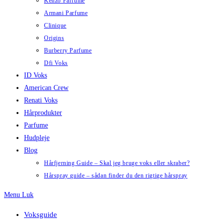
Kenzo Parfume
Armani Parfume
Clinique
Origins
Burberry Parfume
Dfi Voks
ID Voks
American Crew
Renati Voks
Hårprodukter
Parfume
Hudpleje
Blog
Hårfjerning Guide – Skal jeg bruge voks eller skraber?
Hårspray guide – sådan finder du den rigtige hårspray
Menu
Luk
Voksguide