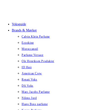
Skip
to
content
Voksguide
Brands & Mærker
Calvin Klein Parfume
Ecooking
Moroccanoil
Parfume Versace
Ole Henriksen Produkter
ID Hair
American Crew
Renati Voks
Dfi Voks
Marc Jacobs Parfume
Nilens Jord
Hugo Boss parfume