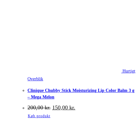
Hurtigt
Overblik
Clinique Chubby Stick Moisturizing Lip Color Balm 3 g
– Mega Melon
Den
Den
200,00
kr.
150,00
kr.
oprindelige
aktuelle
Køb produkt
pris
pris
var:
er:
200,00 kr..
150,00 kr..