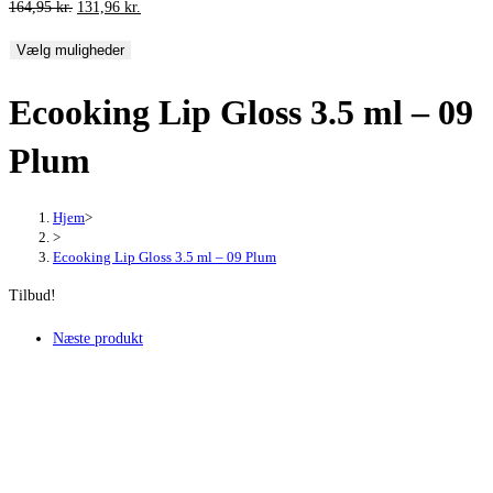
Den
Den
164,95
kr.
131,96
kr.
oprindelige
aktuelle
Vælg muligheder
pris
pris
var:
er:
Ecooking Lip Gloss 3.5 ml – 09
164,95 kr..
131,96 kr..
Plum
Hjem
>
>
Ecooking Lip Gloss 3.5 ml – 09 Plum
Tilbud!
Næste produkt