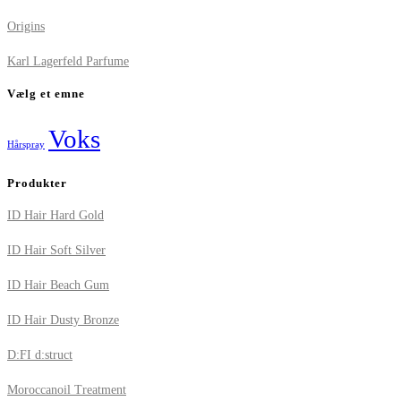
Origins
Karl Lagerfeld Parfume
Vælg et emne
Voks
Hårspray
Produkter
ID Hair Hard Gold
ID Hair Soft Silver
ID Hair Beach Gum
ID Hair Dusty Bronze
D:FI d:struct
Moroccanoil Treatment