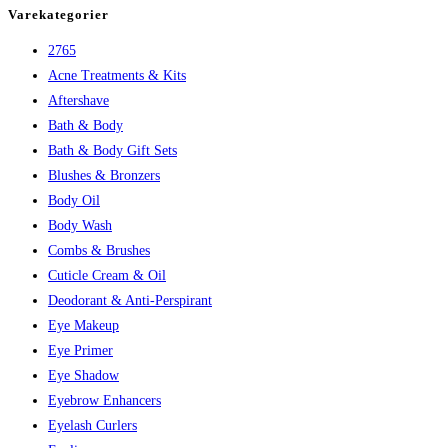
var:
er:
Varekategorier
209,95 kr..
146,95 kr..
2765
Acne Treatments & Kits
Aftershave
Bath & Body
Bath & Body Gift Sets
Blushes & Bronzers
Body Oil
Body Wash
Combs & Brushes
Cuticle Cream & Oil
Deodorant & Anti-Perspirant
Eye Makeup
Eye Primer
Eye Shadow
Eyebrow Enhancers
Eyelash Curlers