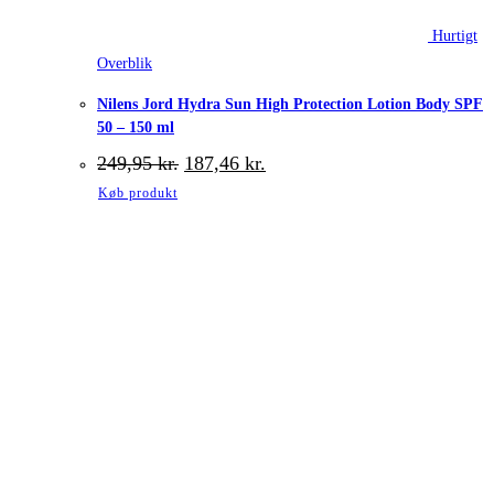
Hurtigt
Overblik
Nilens Jord Hydra Sun High Protection Lotion Body SPF
50 – 150 ml
Den
Den
249,95
kr.
187,46
kr.
oprindelige
aktuelle
Køb produkt
pris
pris
var:
er:
249,95 kr..
187,46 kr..