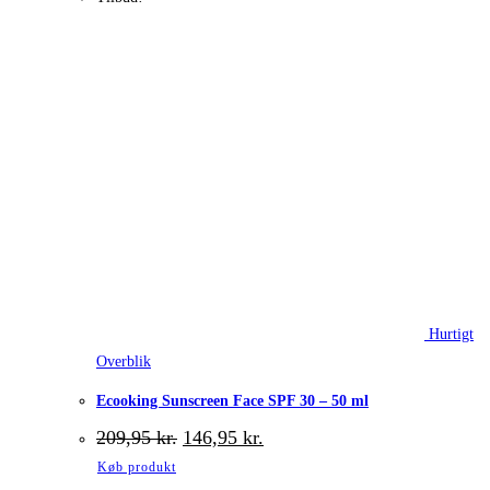
Hurtigt
Overblik
Ecooking Sunscreen Face SPF 30 – 50 ml
Den
Den
209,95
kr.
146,95
kr.
oprindelige
aktuelle
Køb produkt
pris
pris