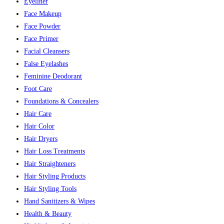
Eyeliner
Face Makeup
Face Powder
Face Primer
Facial Cleansers
False Eyelashes
Feminine Deodorant
Foot Care
Foundations & Concealers
Hair Care
Hair Color
Hair Dryers
Hair Loss Treatments
Hair Straighteners
Hair Styling Products
Hair Styling Tools
Hand Sanitizers & Wipes
Health & Beauty