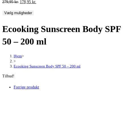
Den
Den
279,95
kr.
178,95
kr.
oprindelige
aktuelle
Vælg muligheder
pris
pris
var:
er:
Ecooking Sunscreen Body SPF
279,95 kr..
178,95 kr..
50 – 200 ml
Hjem
>
>
Ecooking Sunscreen Body SPF 50 – 200 ml
Tilbud!
Forrige produkt