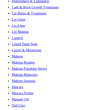
Highlighters & Luminizers
Lash & Brow Growth Treatments
Lip Balms & Treatments
Lip Gloss
Lip Liner
Lip Makeup
Lipstick
Liquid Hand Soap
Lotion & Moisturizer
Makeup
Makeup Brushes
Makeup Finishing Sprays
Makeup Removers
Makeup Sponges
Mascara
Mascara Primer
Massage Oil
Nail Care