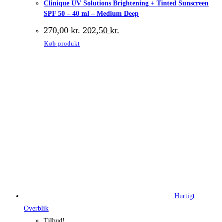
Clinique UV Solutions Brightening + Tinted Sunscreen
SPF 50 – 40 ml – Medium Deep
Den
Den
270,00
kr.
202,50
kr.
oprindelige
aktuelle
Køb produkt
pris
pris
var:
er:
270,00 kr..
202,50 kr..
Hurtigt
Overblik
Tilbud!