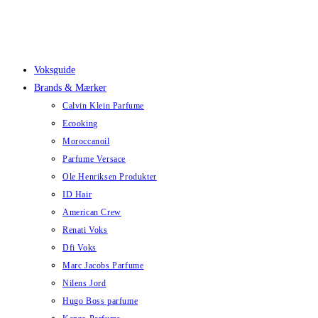
Skip
to
content
Voksguide
Brands & Mærker
Calvin Klein Parfume
Ecooking
Moroccanoil
Parfume Versace
Ole Henriksen Produkter
ID Hair
American Crew
Renati Voks
Dfi Voks
Marc Jacobs Parfume
Nilens Jord
Hugo Boss parfume