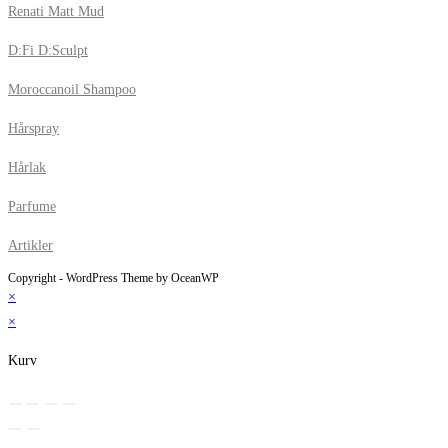
Renati Matt Mud
D:Fi D:Sculpt
Moroccanoil Shampoo
Hårspray
Hårlak
Parfume
Artikler
Copyright - WordPress Theme by OceanWP
×
×
Kurv