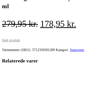
ml
Den
Den
279,95
kr.
178,95
kr.
oprindelige
aktuelle
pris
pris
Køb produkt
var:
er:
Varenummer (SKU):
5712350501209
Kategori:
Sunscreen
279,95 kr..
178,95 kr.
Relaterede varer