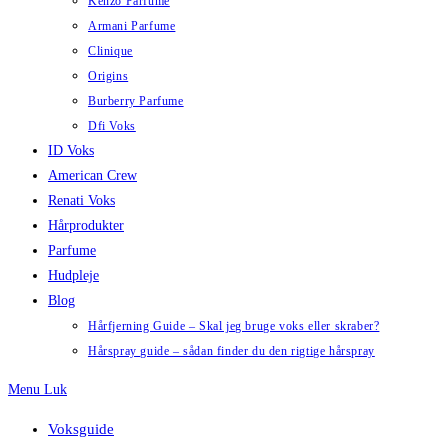
Kenzo Parfume
Armani Parfume
Clinique
Origins
Burberry Parfume
Dfi Voks
ID Voks
American Crew
Renati Voks
Hårprodukter
Parfume
Hudpleje
Blog
Hårfjerning Guide – Skal jeg bruge voks eller skraber?
Hårspray guide – sådan finder du den rigtige hårspray
Menu
Luk
Voksguide