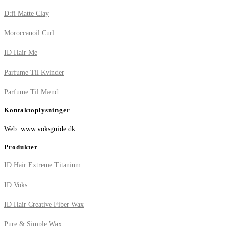
D:fi Matte Clay
Moroccanoil Curl
ID Hair Me
Parfume Til Kvinder
Parfume Til Mænd
Kontaktoplysninger
Web: www.voksguide.dk
Produkter
ID Hair Extreme Titanium
ID Voks
ID Hair Creative Fiber Wax
Pure & Simple Wax