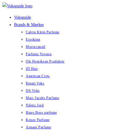
Skip
to
Voksguide
content
Brands & Mærker
Calvin Klein Parfume
Ecooking
Moroccanoil
Parfume Versace
Ole Henriksen Produkter
ID Hair
American Crew
Renati Voks
Dfi Voks
Marc Jacobs Parfume
Nilens Jord
Hugo Boss parfume
Kenzo Parfume
Armani Parfume