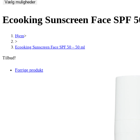
Vælg muligheder
pris
pris
var:
er:
Ecooking Sunscreen Face SPF 5
229,95 kr..
159,95 kr..
Hjem
>
>
Ecooking Sunscreen Face SPF 50 – 50 ml
Tilbud!
Forrige produkt