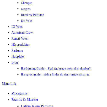
Clinique
Origins
Burberry Parfume
Dfi Voks
ID Voks
American Crew
Renati Voks
Hårprodukter
Parfume
Hudpleje
Blog
Hårfjerning Guide – Skal jeg bruge voks eller skraber?
Hårspray guide – sådan finder du den rigtige hårspray
Menu
Luk
Voksguide
Brands & Mærker
Calvin Klein Parfume