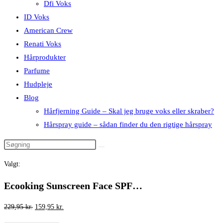
Dfi Voks
ID Voks
American Crew
Renati Voks
Hårprodukter
Parfume
Hudpleje
Blog
Hårfjerning Guide – Skal jeg bruge voks eller skraber?
Hårspray guide – sådan finder du den rigtige hårspray
Valgt:
Ecooking Sunscreen Face SPF…
Den
Den
229,95
kr.
159,95
kr.
oprindelige
aktuelle