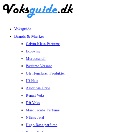
Skip
to
content
Voksguide
Brands & Mærker
Calvin Klein Parfume
Ecooking
Moroccanoil
Parfume Versace
Ole Henriksen Produkter
ID Hair
American Crew
Renati Voks
Dfi Voks
Marc Jacobs Parfume
Nilens Jord
Hugo Boss parfume