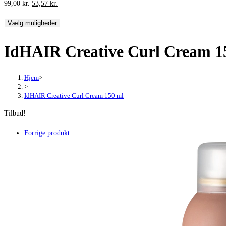
Den
Den
99,00
kr.
53,57
kr.
oprindelige
aktuelle
Vælg muligheder
pris
pris
var:
er:
IdHAIR Creative Curl Cream 1
99,00 kr..
53,57 kr..
Hjem
>
>
IdHAIR Creative Curl Cream 150 ml
Tilbud!
Forrige produkt