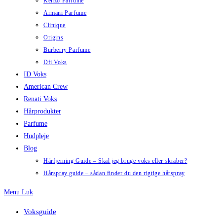
Kenzo Parfume
Armani Parfume
Clinique
Origins
Burberry Parfume
Dfi Voks
ID Voks
American Crew
Renati Voks
Hårprodukter
Parfume
Hudpleje
Blog
Hårfjerning Guide – Skal jeg bruge voks eller skraber?
Hårspray guide – sådan finder du den rigtige hårspray
Menu
Luk
Voksguide