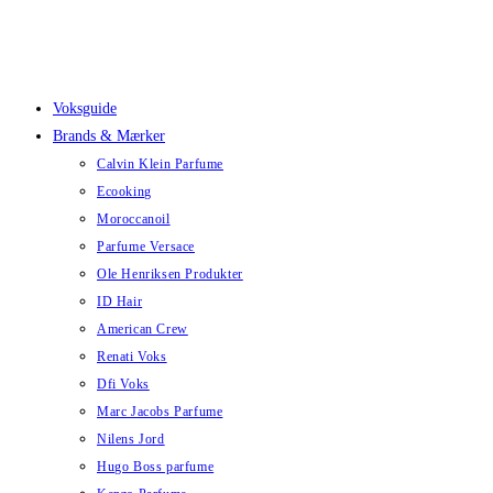
Skip
to
content
Voksguide
Brands & Mærker
Calvin Klein Parfume
Ecooking
Moroccanoil
Parfume Versace
Ole Henriksen Produkter
ID Hair
American Crew
Renati Voks
Dfi Voks
Marc Jacobs Parfume
Nilens Jord
Hugo Boss parfume