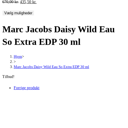
Den
Den
670,00
kr.
435,50
kr.
oprindelige
aktuelle
Vælg muligheder
pris
pris
var:
er:
Marc Jacobs Daisy Wild Eau
670,00 kr..
435,50 kr..
So Extra EDP 30 ml
Hjem
>
>
Marc Jacobs Daisy Wild Eau So Extra EDP 30 ml
Tilbud!
Forrige produkt