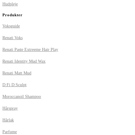
Hudpleje
Produkter
Voksguide
Renati Voks
Renati Paste Extreeme Hair Play
Renati Identity Mud Wax
Renati Matt Mud
D:Fi D:Sculpt
Moroccanoil Shampoo
Hårspray
Hårlak
Parfume