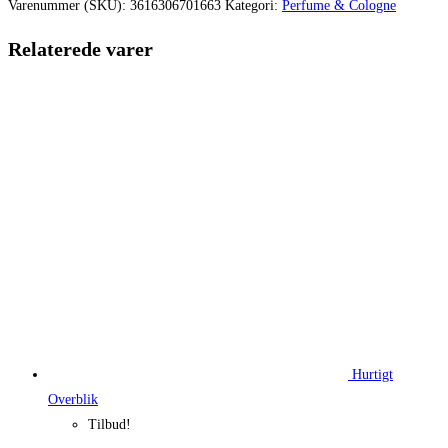
var:
er:
Varenummer (SKU):
3616306701663
Kategori:
Perfume & Cologne
670,00 kr..
435,50 kr.
Relaterede varer
Hurtigt
Overblik
Tilbud!