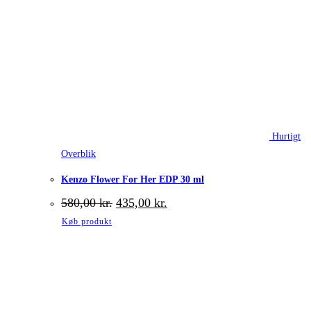
Hurtigt
Overblik
Kenzo Flower For Her EDP 30 ml
Den
Den
580,00
kr.
435,00
kr.
oprindelige
aktuelle
Køb produkt
pris
pris
var:
er:
580,00 kr..
435,00 kr..