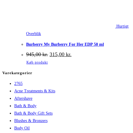
Hurtigt
Overblik
Burberry My Burberry For Her EDP 50 ml
Den
Den
945,00
kr.
315,00
kr.
oprindelige
aktuelle
Køb produkt
pris
pris
var:
er:
Varekategorier
945,00 kr..
315,00 kr..
2765
Acne Treatments & Kits
Aftershave
Bath & Body
Bath & Body Gift Sets
Blushes & Bronzers
Body Oil