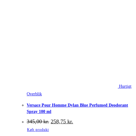
Hurtigt
Overblik
Versace Pour Homme Dylan Blue Perfumed Deodorant
Spray 100 ml
Den
Den
345,00
kr.
258,75
kr.
oprindelige
aktuelle
Køb produkt
pris
pris