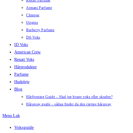
Kenzo Parfume
Armani Parfume
Clinique
Origins
Burberry Parfume
Dfi Voks
ID Voks
American Crew
Renati Voks
Hårprodukter
Parfume
Hudpleje
Blog
Hårfjerning Guide – Skal jeg bruge voks eller skraber?
Hårspray guide – sådan finder du den rigtige hårspray
Menu
Luk
Voksguide