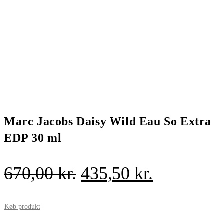
Marc Jacobs Daisy Wild Eau So Extra
EDP 30 ml
Den
Den
670,00
kr.
435,50
kr.
oprindelige
aktuelle
pris
pris
Køb produkt