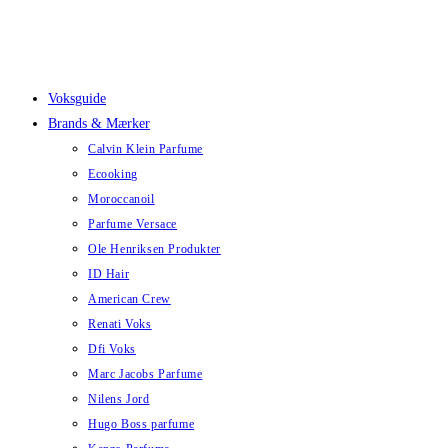
Skip
to
content
Voksguide
Brands & Mærker
Calvin Klein Parfume
Ecooking
Moroccanoil
Parfume Versace
Ole Henriksen Produkter
ID Hair
American Crew
Renati Voks
Dfi Voks
Marc Jacobs Parfume
Nilens Jord
Hugo Boss parfume