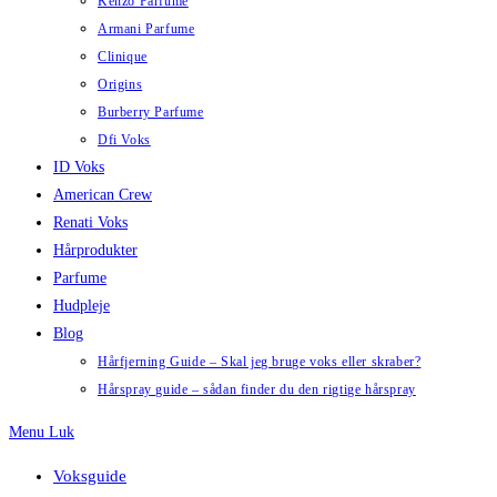
Kenzo Parfume
Armani Parfume
Clinique
Origins
Burberry Parfume
Dfi Voks
ID Voks
American Crew
Renati Voks
Hårprodukter
Parfume
Hudpleje
Blog
Hårfjerning Guide – Skal jeg bruge voks eller skraber?
Hårspray guide – sådan finder du den rigtige hårspray
Menu
Luk
Voksguide