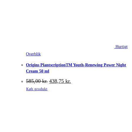
Hurtigt
Overblik
Origins PlantscriptionTM Youth-Renewing Power Night
Cream 50 ml
Den
Den
585,00
kr.
438,75
kr.
oprindelige
aktuelle
Køb produkt
pris
pris
var:
er:
585,00 kr..
438,75 kr..