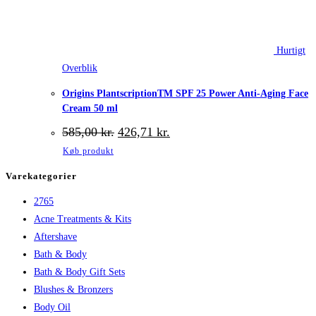
Hurtigt
Overblik
Origins PlantscriptionTM SPF 25 Power Anti-Aging Face
Cream 50 ml
Den
Den
585,00
kr.
426,71
kr.
oprindelige
aktuelle
Køb produkt
pris
pris
var:
er:
Varekategorier
585,00 kr..
426,71 kr..
2765
Acne Treatments & Kits
Aftershave
Bath & Body
Bath & Body Gift Sets
Blushes & Bronzers
Body Oil