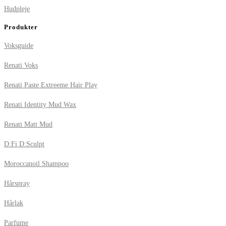
Hudpleje
Produkter
Voksguide
Renati Voks
Renati Paste Extreeme Hair Play
Renati Identity Mud Wax
Renati Matt Mud
D:Fi D:Sculpt
Moroccanoil Shampoo
Hårspray
Hårlak
Parfume