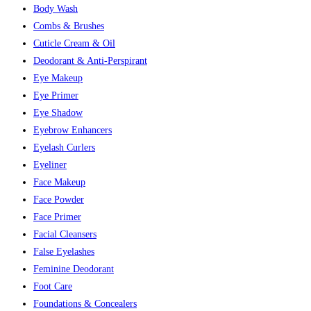
Body Wash
Combs & Brushes
Cuticle Cream & Oil
Deodorant & Anti-Perspirant
Eye Makeup
Eye Primer
Eye Shadow
Eyebrow Enhancers
Eyelash Curlers
Eyeliner
Face Makeup
Face Powder
Face Primer
Facial Cleansers
False Eyelashes
Feminine Deodorant
Foot Care
Foundations & Concealers