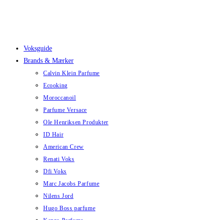
Skip
to
content
Voksguide
Brands & Mærker
Calvin Klein Parfume
Ecooking
Moroccanoil
Parfume Versace
Ole Henriksen Produkter
ID Hair
American Crew
Renati Voks
Dfi Voks
Marc Jacobs Parfume
Nilens Jord
Hugo Boss parfume