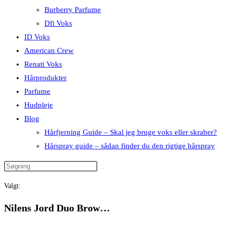
Burberry Parfume
Dfi Voks
ID Voks
American Crew
Renati Voks
Hårprodukter
Parfume
Hudpleje
Blog
Hårfjerning Guide – Skal jeg bruge voks eller skraber?
Hårspray guide – sådan finder du den rigtige hårspray
Valgt:
Nilens Jord Duo Brow…