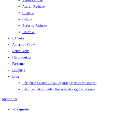
Kenzo Parfume
Armani Parfume
Clinique
Origins
Burberry Parfume
Dfi Voks
ID Voks
American Crew
Renati Voks
Hårprodukter
Parfume
Hudpleje
Blog
Hårfjerning Guide – Skal jeg bruge voks eller skraber?
Hårspray guide – sådan finder du den rigtige hårspray
Menu
Luk
Voksguide