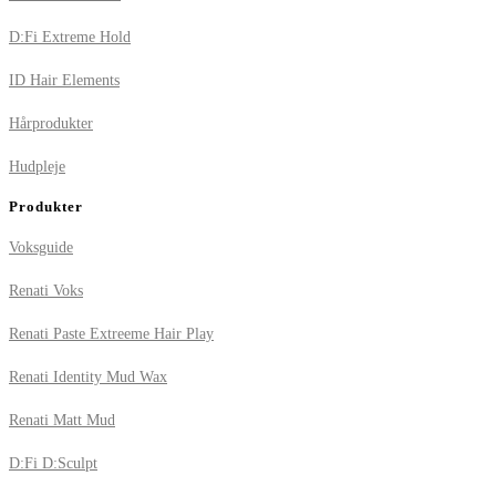
D:Fi Extreme Hold
ID Hair Elements
Hårprodukter
Hudpleje
Produkter
Voksguide
Renati Voks
Renati Paste Extreeme Hair Play
Renati Identity Mud Wax
Renati Matt Mud
D:Fi D:Sculpt