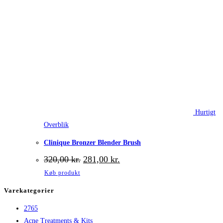
Hurtigt
Overblik
Clinique Bronzer Blender Brush
Den
Den
320,00
kr.
281,00
kr.
oprindelige
aktuelle
Køb produkt
pris
pris
var:
er:
Varekategorier
320,00 kr..
281,00 kr..
2765
Acne Treatments & Kits