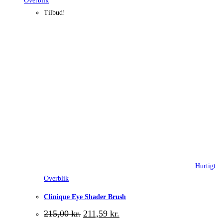
Overblik
Tilbud!
Hurtigt
Overblik
Clinique Eye Shader Brush
Den
Den
215,00
kr.
211,59
kr.
oprindelige
aktuelle