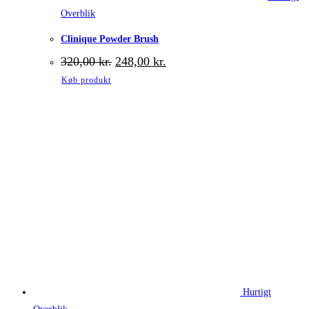
Overblik
Clinique Powder Brush
Den
Den
320,00
kr.
248,00
kr.
oprindelige
aktuelle
Køb produkt
pris
pris
var:
er:
320,00 kr..
248,00 kr..
Hurtigt