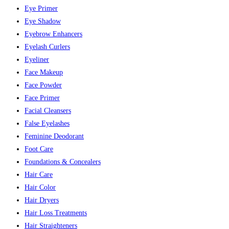
Eye Primer
Eye Shadow
Eyebrow Enhancers
Eyelash Curlers
Eyeliner
Face Makeup
Face Powder
Face Primer
Facial Cleansers
False Eyelashes
Feminine Deodorant
Foot Care
Foundations & Concealers
Hair Care
Hair Color
Hair Dryers
Hair Loss Treatments
Hair Straighteners