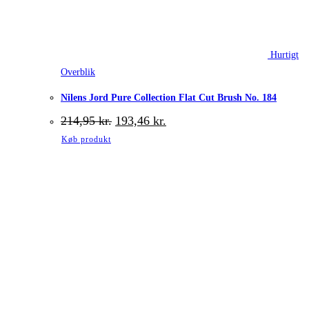
Hurtigt
Overblik
Nilens Jord Pure Collection Flat Cut Brush No. 184
Den
Den
214,95
kr.
193,46
kr.
oprindelige
aktuelle
Køb produkt
pris
pris
var:
er:
214,95 kr..
193,46 kr..