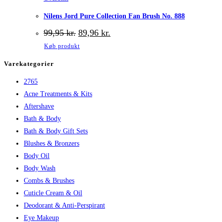
Nilens Jord Pure Collection Fan Brush No. 888
Den
Den
99,95
kr.
89,96
kr.
oprindelige
aktuelle
Køb produkt
pris
pris
var:
er:
Varekategorier
99,95 kr..
89,96 kr..
2765
Acne Treatments & Kits
Aftershave
Bath & Body
Bath & Body Gift Sets
Blushes & Bronzers
Body Oil
Body Wash
Combs & Brushes
Cuticle Cream & Oil
Deodorant & Anti-Perspirant
Eye Makeup