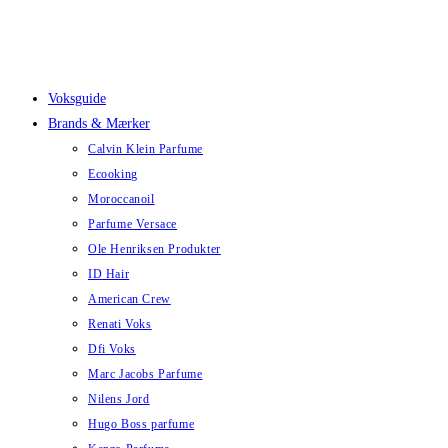
Skip
to
content
Voksguide
Brands & Mærker
Calvin Klein Parfume
Ecooking
Moroccanoil
Parfume Versace
Ole Henriksen Produkter
ID Hair
American Crew
Renati Voks
Dfi Voks
Marc Jacobs Parfume
Nilens Jord
Hugo Boss parfume