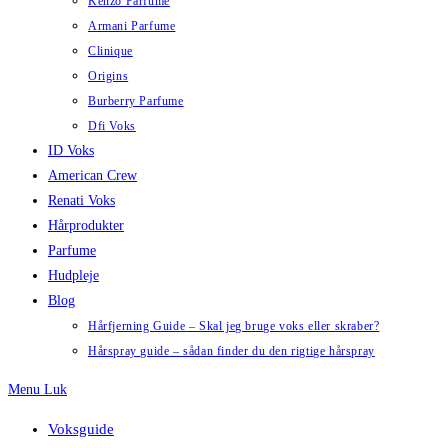
Kenzo Parfume
Armani Parfume
Clinique
Origins
Burberry Parfume
Dfi Voks
ID Voks
American Crew
Renati Voks
Hårprodukter
Parfume
Hudpleje
Blog
Hårfjerning Guide – Skal jeg bruge voks eller skraber?
Hårspray guide – sådan finder du den rigtige hårspray
Menu
Luk
Voksguide