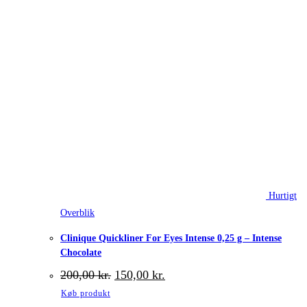
Hurtigt
Overblik
Clinique Quickliner For Eyes Intense 0,25 g – Intense
Chocolate
Den
Den
200,00
kr.
150,00
kr.
oprindelige
aktuelle
Køb produkt
pris
pris