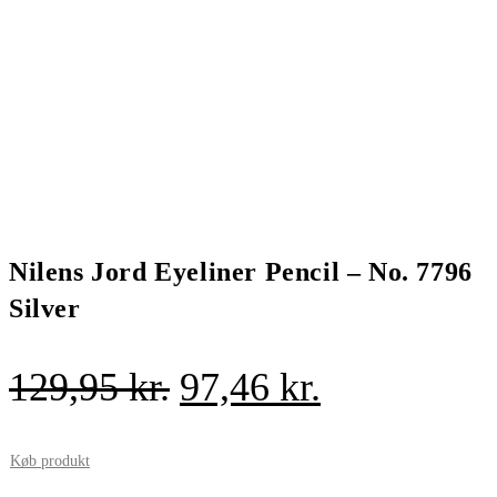
Nilens Jord Eyeliner Pencil – No. 7796
Silver
Den
Den
129,95
kr.
97,46
kr.
oprindelige
aktuelle
pris
pris
Køb produkt