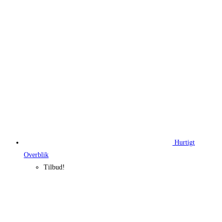
var:
er:
200,00 kr..
150,00 kr..
Hurtigt
Overblik
Tilbud!