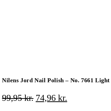
Nilens Jord Nail Polish – No. 7661 Light
Den
Den
99,95
kr.
74,96
kr.
oprindelige
aktuelle