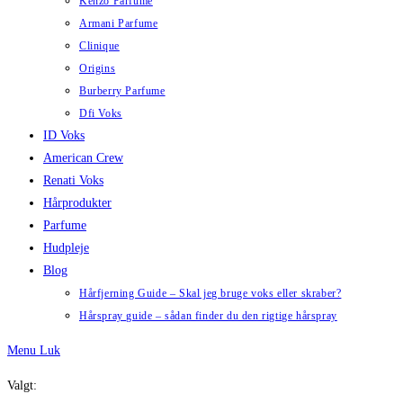
Kenzo Parfume
Armani Parfume
Clinique
Origins
Burberry Parfume
Dfi Voks
ID Voks
American Crew
Renati Voks
Hårprodukter
Parfume
Hudpleje
Blog
Hårfjerning Guide – Skal jeg bruge voks eller skraber?
Hårspray guide – sådan finder du den rigtige hårspray
Menu
Luk
Valgt: