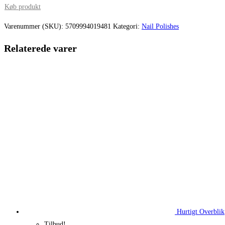
pris
pris
Køb produkt
var:
er:
Varenummer (SKU):
5709994019481
Kategori:
Nail Polishes
99,95 kr..
74,96 kr..
Relaterede varer
Hurtigt Overblik
Tilbud!