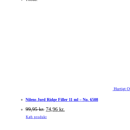
Hurtigt O
Nilens Jord Ridge Filler 11 ml – No. 6508
Den
Den
99,95
kr.
74,96
kr.
oprindelige
aktuelle
Køb produkt
pris
pris
var:
er:
99,95 kr..
74,96 kr..