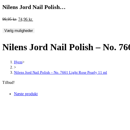
Nilens Jord Nail Polish…
Den
Den
99,95
kr.
74,96
kr.
oprindelige
aktuelle
Vælg muligheder
pris
pris
var:
er:
Nilens Jord Nail Polish – No. 7
99,95 kr..
74,96 kr..
Hjem
>
>
Nilens Jord Nail Polish – No. 7661 Light Rose Pearly 11 ml
Tilbud!
Næste produkt