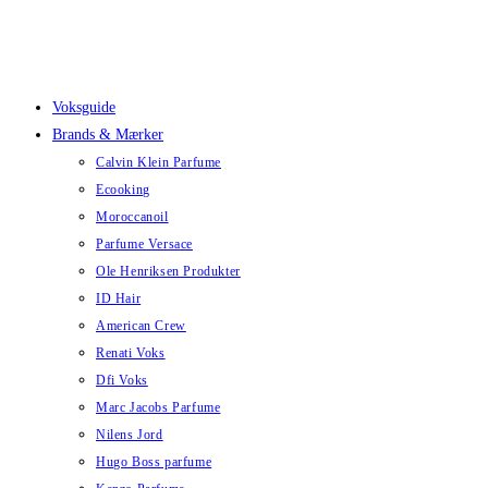
Skip
to
content
Voksguide
Brands & Mærker
Calvin Klein Parfume
Ecooking
Moroccanoil
Parfume Versace
Ole Henriksen Produkter
ID Hair
American Crew
Renati Voks
Dfi Voks
Marc Jacobs Parfume
Nilens Jord
Hugo Boss parfume