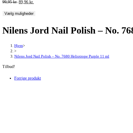
Den
Den
99,95
kr.
89,96
kr.
oprindelige
aktuelle
Vælg muligheder
pris
pris
var:
er:
Nilens Jord Nail Polish – No. 7
99,95 kr..
89,96 kr..
Hjem
>
>
Nilens Jord Nail Polish – No. 7680 Heliotrope Purple 11 ml
Tilbud!
Forrige produkt