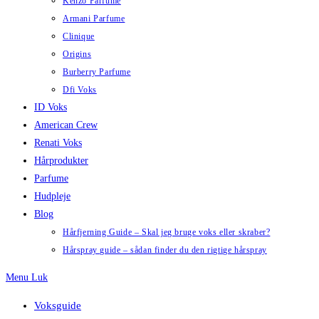
Kenzo Parfume
Armani Parfume
Clinique
Origins
Burberry Parfume
Dfi Voks
ID Voks
American Crew
Renati Voks
Hårprodukter
Parfume
Hudpleje
Blog
Hårfjerning Guide – Skal jeg bruge voks eller skraber?
Hårspray guide – sådan finder du den rigtige hårspray
Menu
Luk
Voksguide