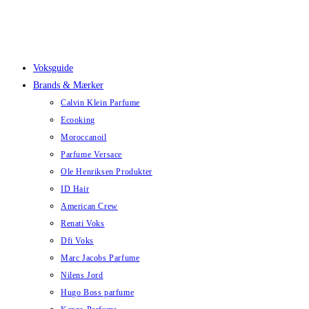
Skip
to
content
Voksguide
Brands & Mærker
Calvin Klein Parfume
Ecooking
Moroccanoil
Parfume Versace
Ole Henriksen Produkter
ID Hair
American Crew
Renati Voks
Dfi Voks
Marc Jacobs Parfume
Nilens Jord
Hugo Boss parfume