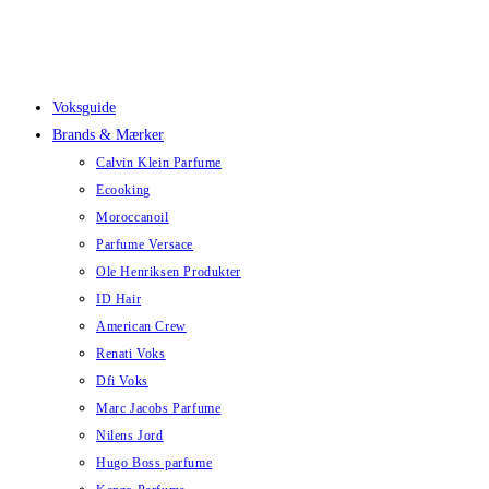
Skip
to
content
Voksguide
Brands & Mærker
Calvin Klein Parfume
Ecooking
Moroccanoil
Parfume Versace
Ole Henriksen Produkter
ID Hair
American Crew
Renati Voks
Dfi Voks
Marc Jacobs Parfume
Nilens Jord
Hugo Boss parfume