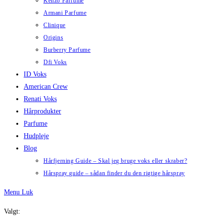
Kenzo Parfume
Armani Parfume
Clinique
Origins
Burberry Parfume
Dfi Voks
ID Voks
American Crew
Renati Voks
Hårprodukter
Parfume
Hudpleje
Blog
Hårfjerning Guide – Skal jeg bruge voks eller skraber?
Hårspray guide – sådan finder du den rigtige hårspray
Menu
Luk
Valgt: