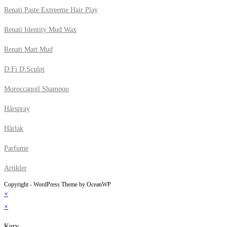
Renati Paste Extreeme Hair Play
Renati Identity Mud Wax
Renati Matt Mud
D:Fi D:Sculpt
Moroccanoil Shampoo
Hårspray
Hårlak
Parfume
Artikler
Copyright - WordPress Theme by OceanWP
×
×
Kurv