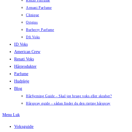
Kenzo Parfume
Armani Parfume
Clinique
Origins
Burberry Parfume
Dfi Voks
ID Voks
American Crew
Renati Voks
Hårprodukter
Parfume
Hudpleje
Blog
Hårfjerning Guide – Skal jeg bruge voks eller skraber?
Hårspray guide – sådan finder du den rigtige hårspray
Menu
Luk
Voksguide