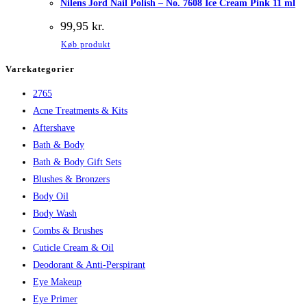
Nilens Jord Nail Polish – No. 7608 Ice Cream Pink 11 ml
99,95
kr.
Køb produkt
Varekategorier
2765
Acne Treatments & Kits
Aftershave
Bath & Body
Bath & Body Gift Sets
Blushes & Bronzers
Body Oil
Body Wash
Combs & Brushes
Cuticle Cream & Oil
Deodorant & Anti-Perspirant
Eye Makeup
Eye Primer