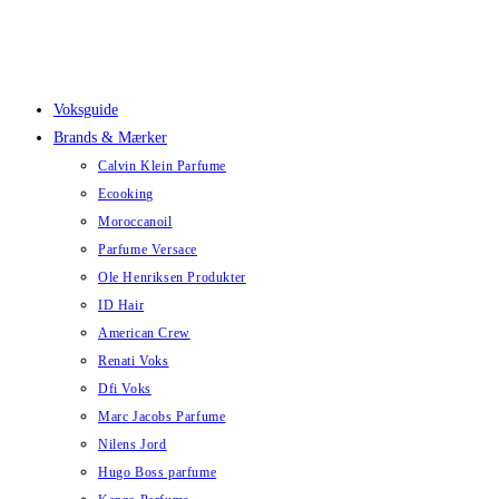
Skip
to
content
Voksguide
Brands & Mærker
Calvin Klein Parfume
Ecooking
Moroccanoil
Parfume Versace
Ole Henriksen Produkter
ID Hair
American Crew
Renati Voks
Dfi Voks
Marc Jacobs Parfume
Nilens Jord
Hugo Boss parfume