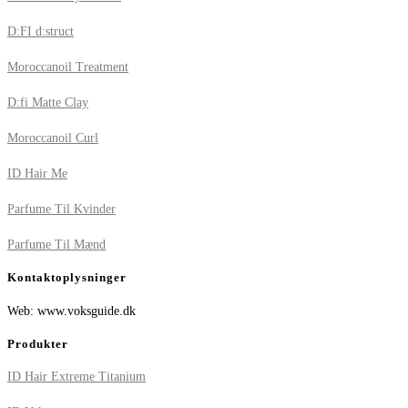
D:FI d:struct
Moroccanoil Treatment
D:fi Matte Clay
Moroccanoil Curl
ID Hair Me
Parfume Til Kvinder
Parfume Til Mænd
Kontaktoplysninger
Web: www.voksguide.dk
Produkter
ID Hair Extreme Titanium