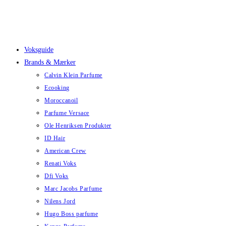
Skip
to
content
Voksguide
Brands & Mærker
Calvin Klein Parfume
Ecooking
Moroccanoil
Parfume Versace
Ole Henriksen Produkter
ID Hair
American Crew
Renati Voks
Dfi Voks
Marc Jacobs Parfume
Nilens Jord
Hugo Boss parfume