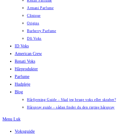
Kenzo Parfume
Armani Parfume
Clinique
Origins
Burberry Parfume
Dfi Voks
ID Voks
American Crew
Renati Voks
Hårprodukter
Parfume
Hudpleje
Blog
Hårfjerning Guide – Skal jeg bruge voks eller skraber?
Hårspray guide – sådan finder du den rigtige hårspray
Menu
Luk
Voksguide