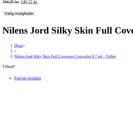
Den
Den
194,95
kr.
146,21
kr.
oprindelige
aktuelle
Vælg muligheder
pris
pris
var:
er:
Nilens Jord Silky Skin Full Cov
194,95 kr..
146,21 kr..
Hjem
>
>
Nilens Jord Silky Skin Full Coverage Concealer 9.7 ml – Toffee
Tilbud!
Forrige produkt