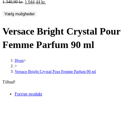
Den
Den
1.340,00
kr.
1.044,44
kr.
oprindelige
aktuelle
Vælg muligheder
pris
pris
var:
er:
Versace Bright Crystal Pour
1.340,00 kr..
1.044,44 kr..
Femme Parfum 90 ml
Hjem
>
>
Versace Bright Crystal Pour Femme Parfum 90 ml
Tilbud!
Forrige produkt