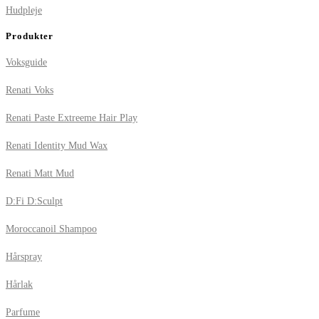
Hudpleje
Produkter
Voksguide
Renati Voks
Renati Paste Extreeme Hair Play
Renati Identity Mud Wax
Renati Matt Mud
D:Fi D:Sculpt
Moroccanoil Shampoo
Hårspray
Hårlak
Parfume