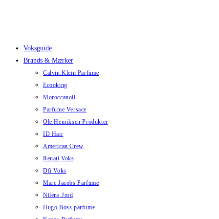
Skip
to
content
Voksguide
Brands & Mærker
Calvin Klein Parfume
Ecooking
Moroccanoil
Parfume Versace
Ole Henriksen Produkter
ID Hair
American Crew
Renati Voks
Dfi Voks
Marc Jacobs Parfume
Nilens Jord
Hugo Boss parfume