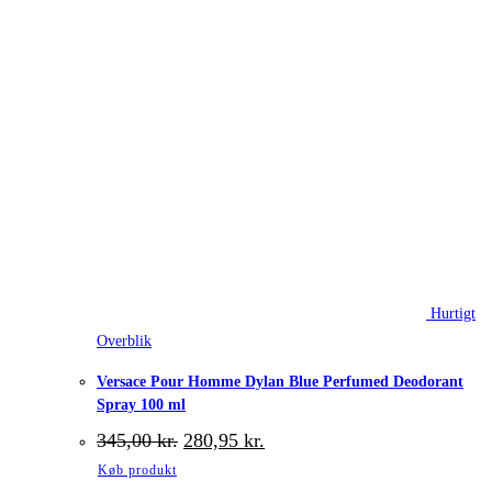
Hurtigt
Overblik
Versace Pour Homme Dylan Blue Perfumed Deodorant
Spray 100 ml
Den
Den
345,00
kr.
280,95
kr.
oprindelige
aktuelle
Køb produkt
pris
pris