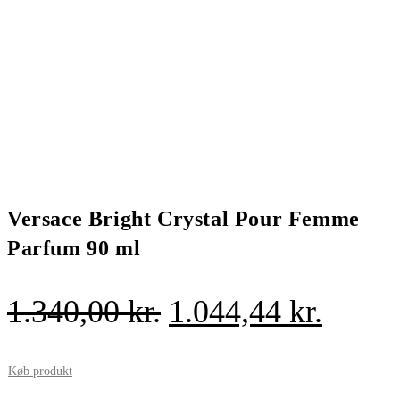
Versace Bright Crystal Pour Femme
Parfum 90 ml
Den
Den
1.340,00
kr.
1.044,44
kr.
oprindelige
aktuel
pris
pris
Køb produkt