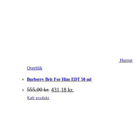
Hurtigt
Overblik
Burberry Brit For Him EDT 50 ml
Den
Den
555,00
kr.
431,18
kr.
oprindelige
aktuelle
Køb produkt
pris
pris
var:
er:
555,00 kr..
431,18 kr..