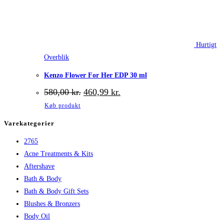
Hurtigt
Overblik
Kenzo Flower For Her EDP 30 ml
Den
Den
580,00
kr.
460,99
kr.
oprindelige
aktuelle
Køb produkt
pris
pris
var:
er:
Varekategorier
580,00 kr..
460,99 kr..
2765
Acne Treatments & Kits
Aftershave
Bath & Body
Bath & Body Gift Sets
Blushes & Bronzers
Body Oil