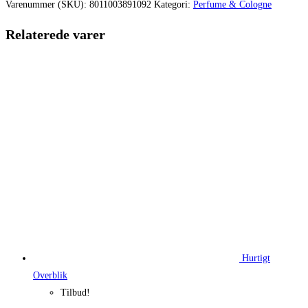
var:
er:
Varenummer (SKU):
8011003891092
Kategori:
Perfume & Cologne
1.340,00 kr..
1.044,
Relaterede varer
Hurtigt
Overblik
Tilbud!