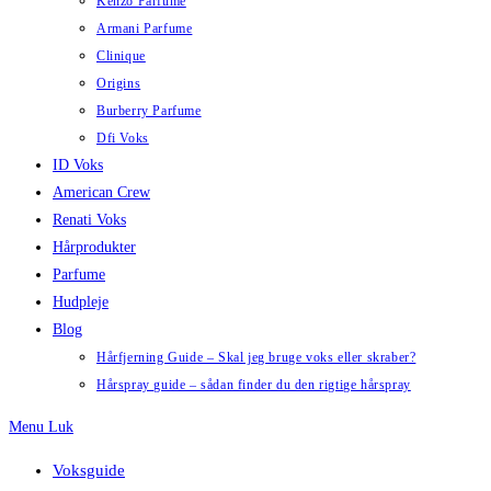
Kenzo Parfume
Armani Parfume
Clinique
Origins
Burberry Parfume
Dfi Voks
ID Voks
American Crew
Renati Voks
Hårprodukter
Parfume
Hudpleje
Blog
Hårfjerning Guide – Skal jeg bruge voks eller skraber?
Hårspray guide – sådan finder du den rigtige hårspray
Menu
Luk
Voksguide