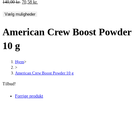
Den
Den
140,00
kr.
70,58
kr.
oprindelige
aktuelle
Vælg muligheder
pris
pris
var:
er:
American Crew Boost Powder
140,00 kr..
70,58 kr..
10 g
Hjem
>
>
American Crew Boost Powder 10 g
Tilbud!
Forrige produkt