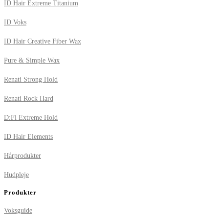
ID Hair Extreme Titanium
ID Voks
ID Hair Creative Fiber Wax
Pure & Simple Wax
Renati Strong Hold
Renati Rock Hard
D:Fi Extreme Hold
ID Hair Elements
Hårprodukter
Hudpleje
Produkter
Voksguide