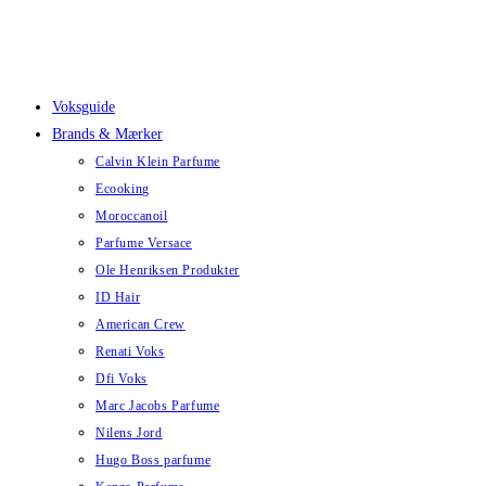
Skip
to
content
Voksguide
Brands & Mærker
Calvin Klein Parfume
Ecooking
Moroccanoil
Parfume Versace
Ole Henriksen Produkter
ID Hair
American Crew
Renati Voks
Dfi Voks
Marc Jacobs Parfume
Nilens Jord
Hugo Boss parfume