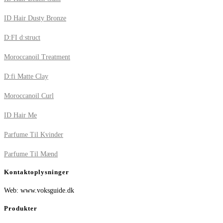
ID Hair Dusty Bronze
D:FI d:struct
Moroccanoil Treatment
D:fi Matte Clay
Moroccanoil Curl
ID Hair Me
Parfume Til Kvinder
Parfume Til Mænd
Kontaktoplysninger
Web: www.voksguide.dk
Produkter