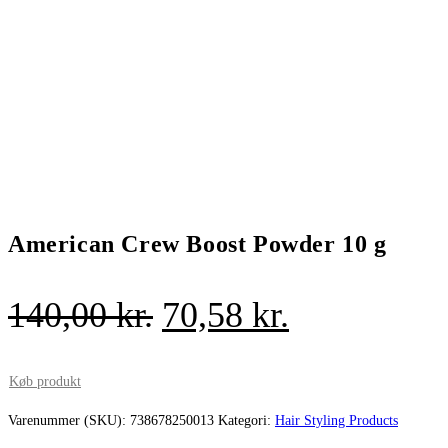
American Crew Boost Powder 10 g
Den
Den
140,00
kr.
70,58
kr.
oprindelige
aktuelle
pris
pris
Køb produkt
var:
er:
Varenummer (SKU):
738678250013
Kategori:
Hair Styling Products