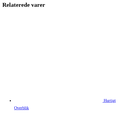
140,00 kr..
70,58 kr..
Relaterede varer
Hurtigt
Overblik