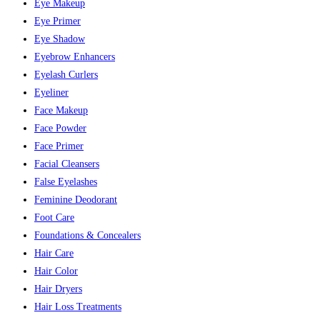
Eye Makeup
Eye Primer
Eye Shadow
Eyebrow Enhancers
Eyelash Curlers
Eyeliner
Face Makeup
Face Powder
Face Primer
Facial Cleansers
False Eyelashes
Feminine Deodorant
Foot Care
Foundations & Concealers
Hair Care
Hair Color
Hair Dryers
Hair Loss Treatments