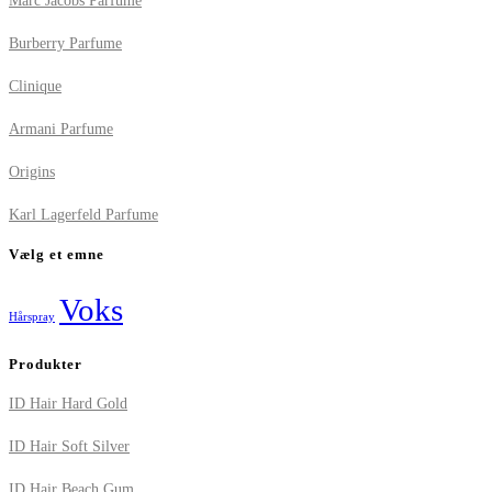
Marc Jacobs Parfume
Burberry Parfume
Clinique
Armani Parfume
Origins
Karl Lagerfeld Parfume
Vælg et emne
Voks
Hårspray
Produkter
ID Hair Hard Gold
ID Hair Soft Silver
ID Hair Beach Gum