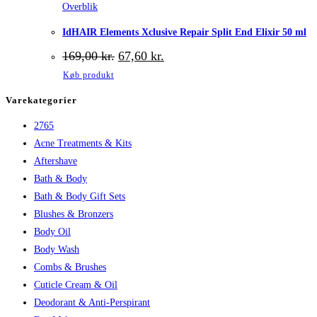
Overblik
IdHAIR Elements Xclusive Repair Split End Elixir 50 ml
Den
Den
169,00
kr.
67,60
kr.
oprindelige
aktuelle
Køb produkt
pris
pris
var:
er:
Varekategorier
169,00 kr..
67,60 kr..
2765
Acne Treatments & Kits
Aftershave
Bath & Body
Bath & Body Gift Sets
Blushes & Bronzers
Body Oil
Body Wash
Combs & Brushes
Cuticle Cream & Oil
Deodorant & Anti-Perspirant