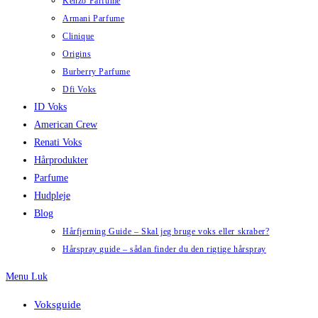
Kenzo Parfume
Armani Parfume
Clinique
Origins
Burberry Parfume
Dfi Voks
ID Voks
American Crew
Renati Voks
Hårprodukter
Parfume
Hudpleje
Blog
Hårfjerning Guide – Skal jeg bruge voks eller skraber?
Hårspray guide – sådan finder du den rigtige hårspray
Menu
Luk
Voksguide