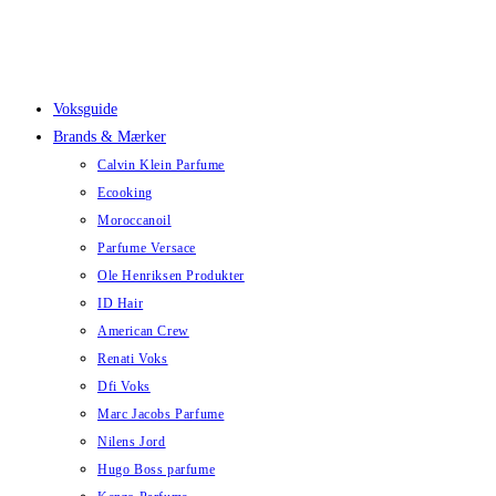
Skip
to
content
Voksguide
Brands & Mærker
Calvin Klein Parfume
Ecooking
Moroccanoil
Parfume Versace
Ole Henriksen Produkter
ID Hair
American Crew
Renati Voks
Dfi Voks
Marc Jacobs Parfume
Nilens Jord
Hugo Boss parfume