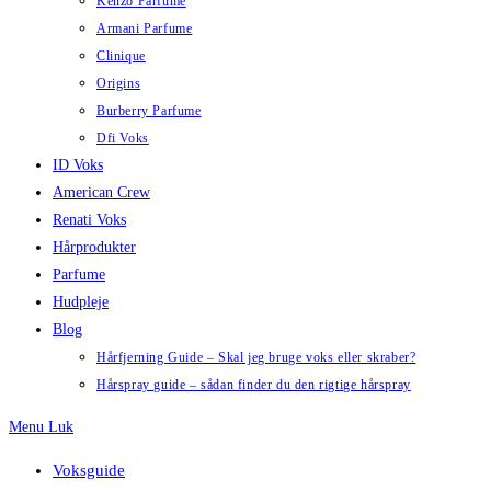
Kenzo Parfume
Armani Parfume
Clinique
Origins
Burberry Parfume
Dfi Voks
ID Voks
American Crew
Renati Voks
Hårprodukter
Parfume
Hudpleje
Blog
Hårfjerning Guide – Skal jeg bruge voks eller skraber?
Hårspray guide – sådan finder du den rigtige hårspray
Menu
Luk
Voksguide