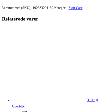
var:
er:
Varenummer (SKU):
192333291139
Kategori:
Skin Care
300,00 kr..
225,00 kr.
Relaterede varer
Hurtigt
Overblik