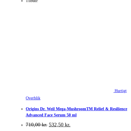
Tilbud!
Hurtigt
Overblik
Origins Dr. Weil Mega-MushroomTM Relief & Resilience
Advanced Face Serum 50 ml
Den
Den
710,00
kr.
532,50
kr.
oprindelige
aktuelle