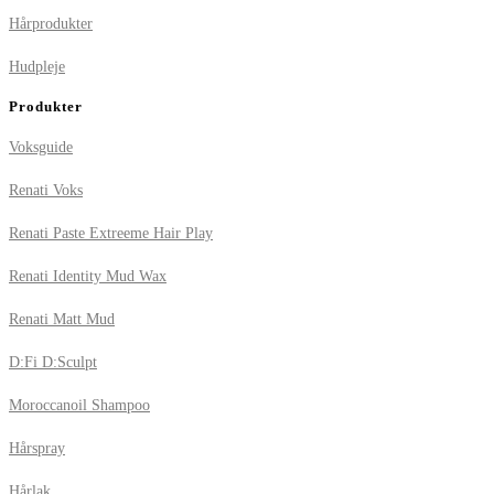
Hårprodukter
Hudpleje
Produkter
Voksguide
Renati Voks
Renati Paste Extreeme Hair Play
Renati Identity Mud Wax
Renati Matt Mud
D:Fi D:Sculpt
Moroccanoil Shampoo
Hårspray
Hårlak