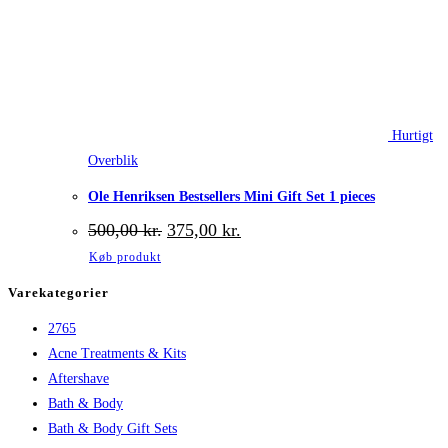
Hurtigt
Overblik
Ole Henriksen Bestsellers Mini Gift Set 1 pieces
Den
Den
500,00
kr.
375,00
kr.
oprindelige
aktuelle
Køb produkt
pris
pris
var:
er:
Varekategorier
500,00 kr..
375,00 kr..
2765
Acne Treatments & Kits
Aftershave
Bath & Body
Bath & Body Gift Sets