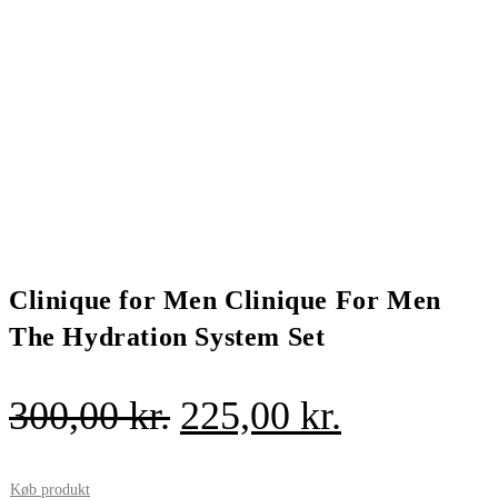
Clinique for Men Clinique For Men
The Hydration System Set
Den
Den
300,00
kr.
225,00
kr.
oprindelige
aktuelle
pris
pris
Køb produkt