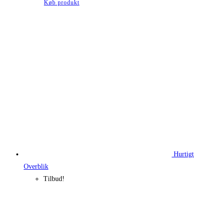
Køb produkt
pris
pris
var:
er:
710,00 kr..
532,50 kr..
Hurtigt
Overblik
Tilbud!