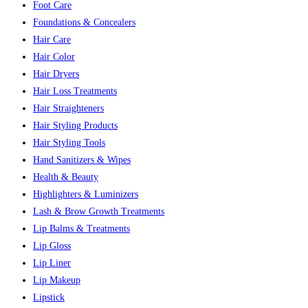
Foot Care
Foundations & Concealers
Hair Care
Hair Color
Hair Dryers
Hair Loss Treatments
Hair Straighteners
Hair Styling Products
Hair Styling Tools
Hand Sanitizers & Wipes
Health & Beauty
Highlighters & Luminizers
Lash & Brow Growth Treatments
Lip Balms & Treatments
Lip Gloss
Lip Liner
Lip Makeup
Lipstick