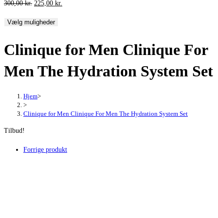
Den
Den
300,00
kr.
225,00
kr.
oprindelige
aktuelle
Vælg muligheder
pris
pris
var:
er:
Clinique for Men Clinique For
300,00 kr..
225,00 kr..
Men The Hydration System Set
Hjem
>
>
Clinique for Men Clinique For Men The Hydration System Set
Tilbud!
Forrige produkt