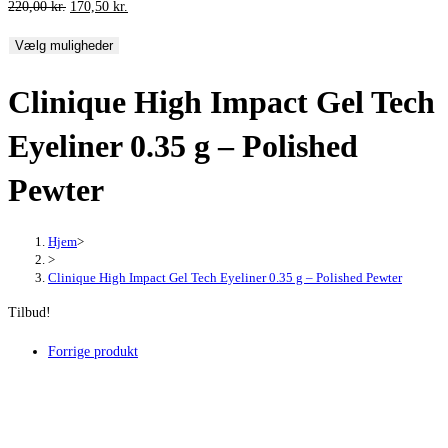
Den
Den
220,00
kr.
170,50
kr.
oprindelige
aktuelle
Vælg muligheder
pris
pris
var:
er:
Clinique High Impact Gel Tech
220,00 kr..
170,50 kr..
Eyeliner 0.35 g – Polished
Pewter
Hjem
>
>
Clinique High Impact Gel Tech Eyeliner 0.35 g – Polished Pewter
Tilbud!
Forrige produkt