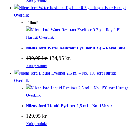
Køb produkt
Hurtigt
Overblik
Tilbud!
Hurtigt Overblik
Nilens Jord Water Resistant Eyeliner 0.3 g – Royal Blue
Den
Den
139,95
kr.
134,95
kr.
oprindelige
aktuelle
Køb produkt
pris
pris
var:
er:
Hurtigt
139,95 kr..
134,95 kr..
Overblik
Hurtigt
Overblik
Nilens Jord Liquid Eyeliner 2,5 ml – No. 150 sort
129,95
kr.
Køb produkt