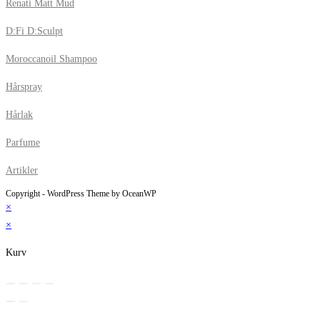
Renati Matt Mud
D:Fi D:Sculpt
Moroccanoil Shampoo
Hårspray
Hårlak
Parfume
Artikler
Copyright - WordPress Theme by OceanWP
×
×
Kurv