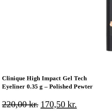
Clinique High Impact Gel Tech
Eyeliner 0.35 g – Polished Pewter
Den
Den
220,00
kr.
170,50
kr.