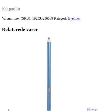
oprindelige
aktuelle
pris
pris
Køb produkt
var:
er:
Varenummer (SKU):
192333236659
Kategori:
Eyeliner
220,00 kr..
170,50 kr.
Relaterede varer
Hurtigt