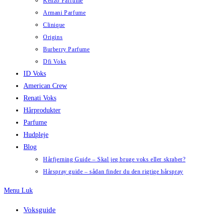
Kenzo Parfume
Armani Parfume
Clinique
Origins
Burberry Parfume
Dfi Voks
ID Voks
American Crew
Renati Voks
Hårprodukter
Parfume
Hudpleje
Blog
Hårfjerning Guide – Skal jeg bruge voks eller skraber?
Hårspray guide – sådan finder du den rigtige hårspray
Menu
Luk
Voksguide