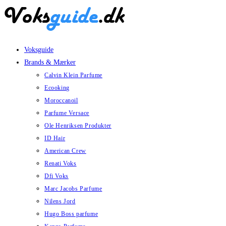
Skip
to
content
Voksguide
Brands & Mærker
Calvin Klein Parfume
Ecooking
Moroccanoil
Parfume Versace
Ole Henriksen Produkter
ID Hair
American Crew
Renati Voks
Dfi Voks
Marc Jacobs Parfume
Nilens Jord
Hugo Boss parfume