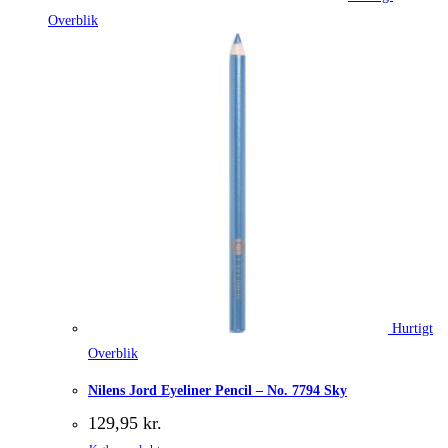
Overblik
Hurtigt
Overblik
Nilens Jord Eyeliner Pencil – No. 7794 Sky
129,95
kr.