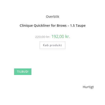
Overblik
Clinique Quickliner for Brows – 1.5 Taupe
Den
Den
192,00
kr.
220,00
kr.
oprindelige
aktuelle
pris
pris
Køb produkt
var:
er:
220,00 kr..
192,00 kr..
TILBUD!
Hurtigt