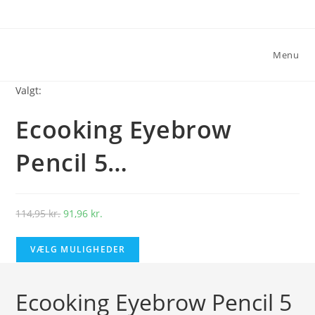
Skip
to
content
Menu
Valgt:
Ecooking Eyebrow
Pencil 5…
Den
Den
114,95
kr.
91,96
kr.
oprindelige
aktuelle
pris
pris
VÆLG MULIGHEDER
var:
er:
114,95 kr..
91,96 kr..
Ecooking Eyebrow Pencil 5