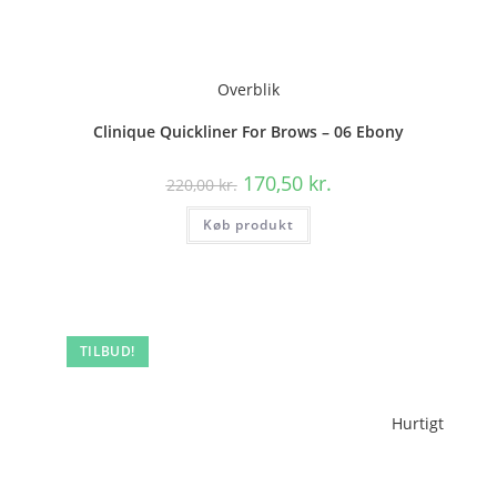
Overblik
Clinique Quickliner For Brows – 06 Ebony
Den
Den
170,50
kr.
220,00
kr.
oprindelige
aktuelle
pris
pris
Køb produkt
var:
er:
220,00 kr..
170,50 kr..
TILBUD!
Hurtigt