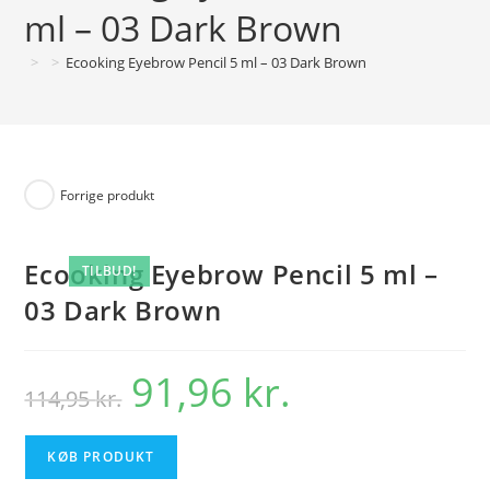
ml – 03 Dark Brown
>
>
Ecooking Eyebrow Pencil 5 ml – 03 Dark Brown
Forrige produkt
Ecooking Eyebrow Pencil 5 ml –
TILBUD!
03 Dark Brown
91,96
kr.
Den
Den
114,95
kr.
oprindelige
aktuelle
pris
pris
var:
er:
114,95 kr..
91,96 kr..
KØB PRODUKT