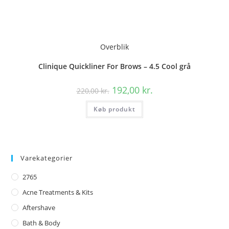
Overblik
Clinique Quickliner For Brows – 4.5 Cool grå
Den
Den
192,00
kr.
220,00
kr.
oprindelige
aktuelle
pris
pris
Køb produkt
var:
er:
220,00 kr..
192,00 kr..
Varekategorier
2765
Acne Treatments & Kits
Aftershave
Bath & Body