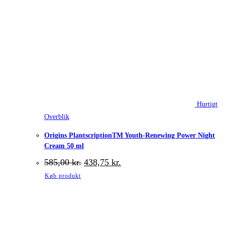
Hurtigt
Overblik
Origins PlantscriptionTM Youth-Renewing Power Night
Cream 50 ml
Den
Den
585,00
kr.
438,75
kr.
oprindelige
aktuelle
Køb produkt
pris
pris
var:
er:
585,00 kr..
438,75 kr..