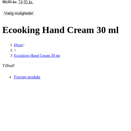
Den
Den
99,95
kr.
74,95
kr.
oprindelige
aktuelle
Vælg muligheder
pris
pris
var:
er:
Ecooking Hand Cream 30 ml
99,95 kr..
74,95 kr..
Hjem
>
>
Ecooking Hand Cream 30 ml
Tilbud!
Forrige produkt