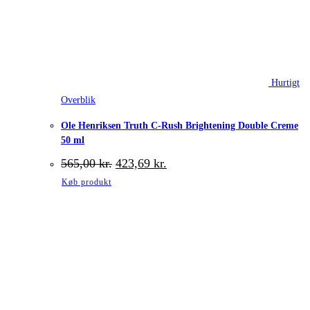
Hurtigt
Overblik
Ole Henriksen Truth C-Rush Brightening Double Creme
50 ml
Den
Den
565,00
kr.
423,69
kr.
oprindelige
aktuelle
Køb produkt
pris
pris
var:
er:
565,00 kr..
423,69 kr..