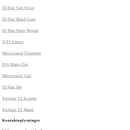
ID Hair Soft Silver
ID Hair Beach Gum
ID Hair Dusty Bronze
D:FI d:struct
Moroccanoil Treatment
D:fi Matte Clay
Moroccanoil Curl
ID Hair Me
Parfume Til Kvinder
Parfume Til Mænd
Kontaktoplysninger