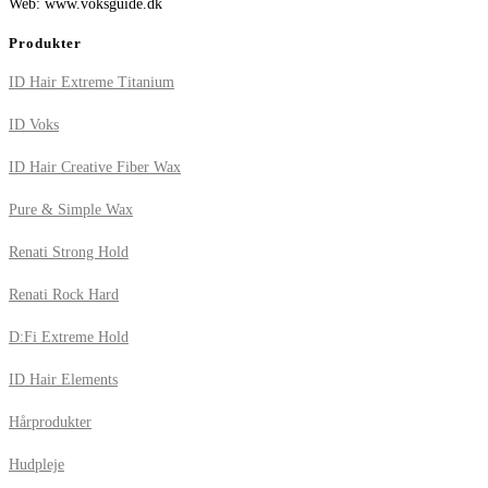
Web: www.voksguide.dk
Produkter
ID Hair Extreme Titanium
ID Voks
ID Hair Creative Fiber Wax
Pure & Simple Wax
Renati Strong Hold
Renati Rock Hard
D:Fi Extreme Hold
ID Hair Elements
Hårprodukter
Hudpleje