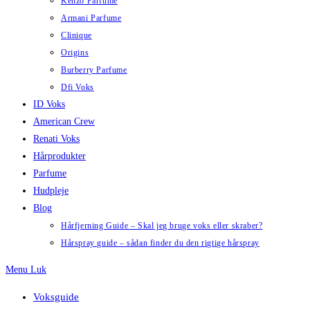
Kenzo Parfume
Armani Parfume
Clinique
Origins
Burberry Parfume
Dfi Voks
ID Voks
American Crew
Renati Voks
Hårprodukter
Parfume
Hudpleje
Blog
Hårfjerning Guide – Skal jeg bruge voks eller skraber?
Hårspray guide – sådan finder du den rigtige hårspray
Menu
Luk
Voksguide