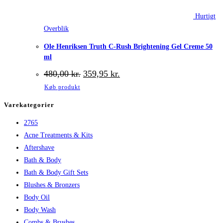
Hurtigt
Overblik
Ole Henriksen Truth C-Rush Brightening Gel Creme 50
ml
Den
Den
480,00
kr.
359,95
kr.
oprindelige
aktuelle
Køb produkt
pris
pris
var:
er:
Varekategorier
480,00 kr..
359,95 kr..
2765
Acne Treatments & Kits
Aftershave
Bath & Body
Bath & Body Gift Sets
Blushes & Bronzers
Body Oil
Body Wash
Combs & Brushes