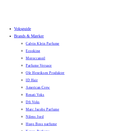
Skip
to
content
Voksguide
Brands & Mærker
Calvin Klein Parfume
Ecooking
Moroccanoil
Parfume Versace
Ole Henriksen Produkter
ID Hair
American Crew
Renati Voks
Dfi Voks
Marc Jacobs Parfume
Nilens Jord
Hugo Boss parfume