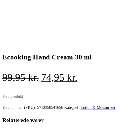
Ecooking Hand Cream 30 ml
Den
Den
99,95
kr.
74,95
kr.
oprindelige
aktuelle
pris
pris
Køb produkt
var:
er:
Varenummer (SKU):
5712350541656
Kategori:
Lotion & Moisturizer
99,95 kr..
74,95 kr..
Relaterede varer