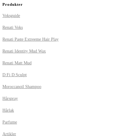
Produkter
Voksguide
Renati Voks
Renati Paste Extreeme Hair Play
Renati Identity Mud Wax
Renati Matt Mud
D:Fi D:Sculpt
Moroccanoil Shampoo
Hårspray
Hårlak
Parfume
Artikler