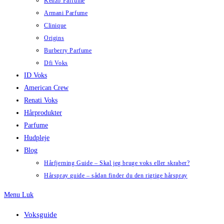
Kenzo Parfume
Armani Parfume
Clinique
Origins
Burberry Parfume
Dfi Voks
ID Voks
American Crew
Renati Voks
Hårprodukter
Parfume
Hudpleje
Blog
Hårfjerning Guide – Skal jeg bruge voks eller skraber?
Hårspray guide – sådan finder du den rigtige hårspray
Menu
Luk
Voksguide