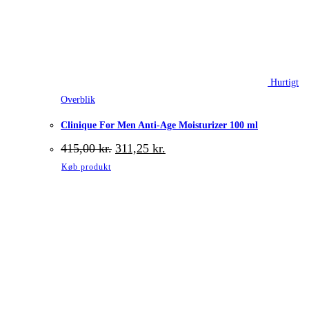
Hurtigt
Overblik
Clinique For Men Anti-Age Moisturizer 100 ml
Den
Den
415,00
kr.
311,25
kr.
oprindelige
aktuelle
Køb produkt
pris
pris
var:
er:
415,00 kr..
311,25 kr..