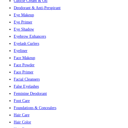
Cuticle Cream & Oil
Deodorant & Anti-Perspirant
Eye Makeup
Eye Primer
Eye Shadow
Eyebrow Enhancers
Eyelash Curlers
Eyeliner
Face Makeup
Face Powder
Face Primer
Facial Cleansers
False Eyelashes
Feminine Deodorant
Foot Care
Foundations & Concealers
Hair Care
Hair Color