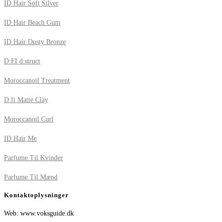
ID Hair Soft Silver
ID Hair Beach Gum
ID Hair Dusty Bronze
D:FI d:struct
Moroccanoil Treatment
D:fi Matte Clay
Moroccanoil Curl
ID Hair Me
Parfume Til Kvinder
Parfume Til Mænd
Kontaktoplysninger
Web: www.voksguide.dk