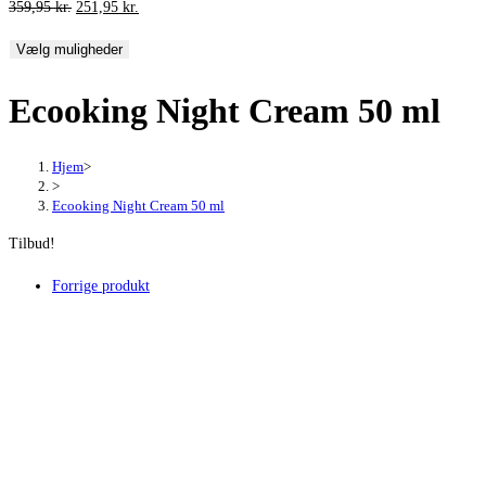
Den
Den
359,95
kr.
251,95
kr.
oprindelige
aktuelle
Vælg muligheder
pris
pris
var:
er:
Ecooking Night Cream 50 ml
359,95 kr..
251,95 kr..
Hjem
>
>
Ecooking Night Cream 50 ml
Tilbud!
Forrige produkt