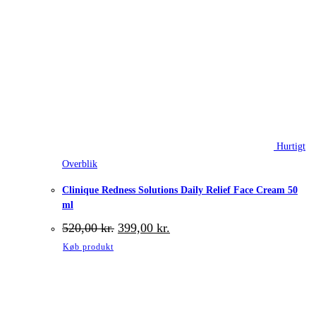
Hurtigt
Overblik
Clinique Redness Solutions Daily Relief Face Cream 50
ml
Den
Den
520,00
kr.
399,00
kr.
oprindelige
aktuelle
Køb produkt
pris
pris
var:
er:
520,00 kr..
399,00 kr..