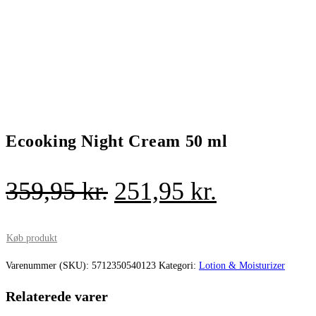
Ecooking Night Cream 50 ml
Den
Den
359,95
kr.
251,95
kr.
oprindelige
aktuelle
pris
pris
Køb produkt
var:
er:
Varenummer (SKU):
5712350540123
Kategori:
Lotion & Moisturizer
359,95 kr..
251,95 kr.
Relaterede varer