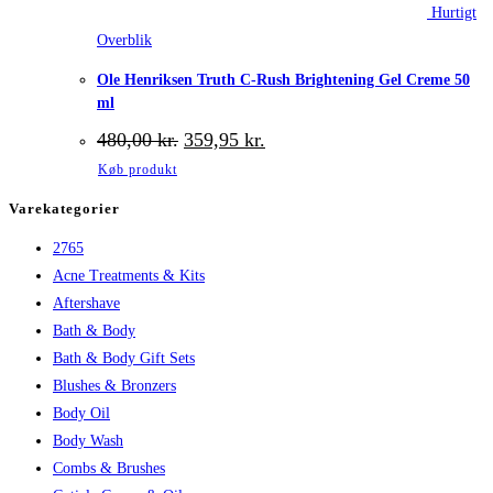
Hurtigt
Overblik
Ole Henriksen Truth C-Rush Brightening Gel Creme 50
ml
Den
Den
480,00
kr.
359,95
kr.
oprindelige
aktuelle
Køb produkt
pris
pris
var:
er:
Varekategorier
480,00 kr..
359,95 kr..
2765
Acne Treatments & Kits
Aftershave
Bath & Body
Bath & Body Gift Sets
Blushes & Bronzers
Body Oil
Body Wash
Combs & Brushes