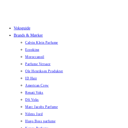
Skip
to
content
Voksguide
Brands & Mærker
Calvin Klein Parfume
Ecooking
Moroccanoil
Parfume Versace
Ole Henriksen Produkter
ID Hair
American Crew
Renati Voks
Dfi Voks
Marc Jacobs Parfume
Nilens Jord
Hugo Boss parfume