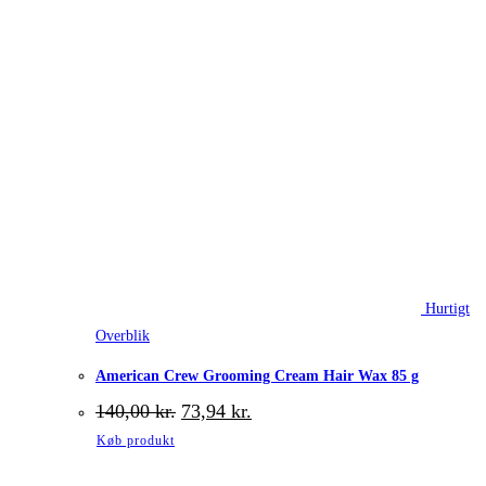
Hurtigt
Overblik
American Crew Grooming Cream Hair Wax 85 g
Den
Den
140,00
kr.
73,94
kr.
oprindelige
aktuelle
Køb produkt
pris
pris
var:
er: