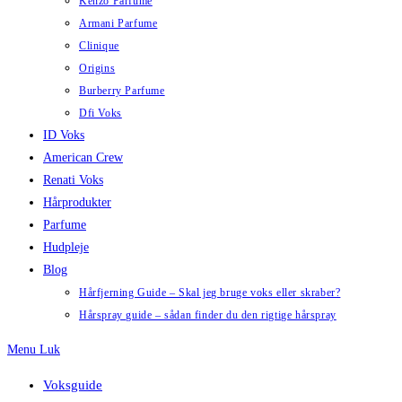
Kenzo Parfume
Armani Parfume
Clinique
Origins
Burberry Parfume
Dfi Voks
ID Voks
American Crew
Renati Voks
Hårprodukter
Parfume
Hudpleje
Blog
Hårfjerning Guide – Skal jeg bruge voks eller skraber?
Hårspray guide – sådan finder du den rigtige hårspray
Menu
Luk
Voksguide