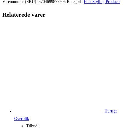
var:
er:
Varenummer (SKU):
5704699877206
Kategori:
Hair Styling Products
89,00 kr..
66,75 kr..
Relaterede varer
Hurtigt
Overblik
Tilbud!