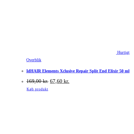
Hurtigt
Overblik
IdHAIR Elements Xclusive Repair Split End Elixir 50 ml
Den
Den
169,00
kr.
67,60
kr.
oprindelige
aktuelle
Køb produkt
pris
pris
var:
er:
169,00 kr..
67,60 kr..