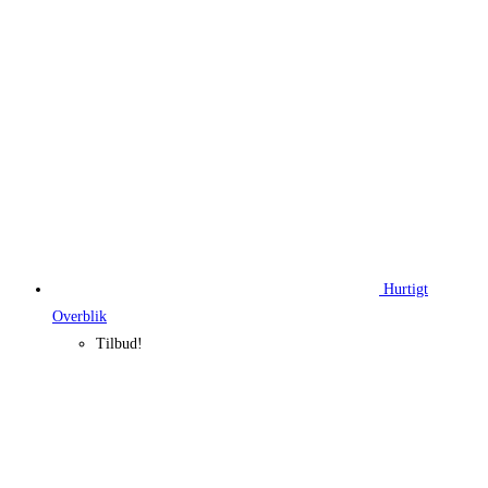
140,00 kr..
73,94 kr..
Hurtigt
Overblik
Tilbud!