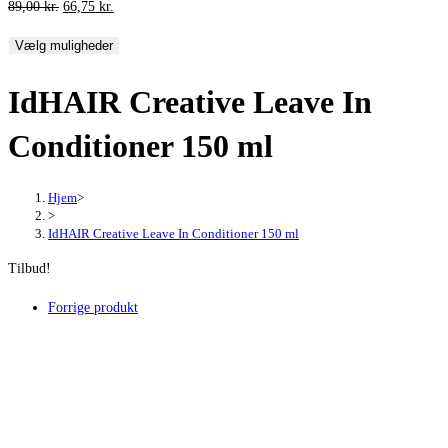
Den
Den
89,00
kr.
66,75
kr.
oprindelige
aktuelle
Vælg muligheder
pris
pris
var:
er:
IdHAIR Creative Leave In
89,00 kr..
66,75 kr..
Conditioner 150 ml
Hjem
>
>
IdHAIR Creative Leave In Conditioner 150 ml
Tilbud!
Forrige produkt