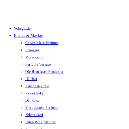
Skip
to
content
Voksguide
Brands & Mærker
Calvin Klein Parfume
Ecooking
Moroccanoil
Parfume Versace
Ole Henriksen Produkter
ID Hair
American Crew
Renati Voks
Dfi Voks
Marc Jacobs Parfume
Nilens Jord
Hugo Boss parfume