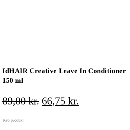
IdHAIR Creative Leave In Conditioner
150 ml
Den
Den
89,00
kr.
66,75
kr.
oprindelige
aktuelle
pris
pris
Køb produkt