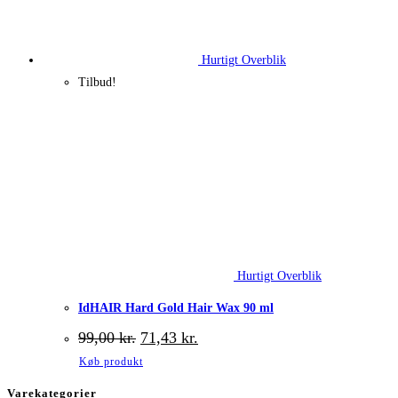
Hurtigt Overblik
Tilbud!
Hurtigt Overblik
IdHAIR Hard Gold Hair Wax 90 ml
Den
Den
99,00
kr.
71,43
kr.
oprindelige
aktuelle
Køb produkt
pris
pris
var:
er:
Varekategorier