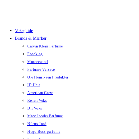
Skip
to
content
Voksguide
Brands & Mærker
Calvin Klein Parfume
Ecooking
Moroccanoil
Parfume Versace
Ole Henriksen Produkter
ID Hair
American Crew
Renati Voks
Dfi Voks
Marc Jacobs Parfume
Nilens Jord
Hugo Boss parfume