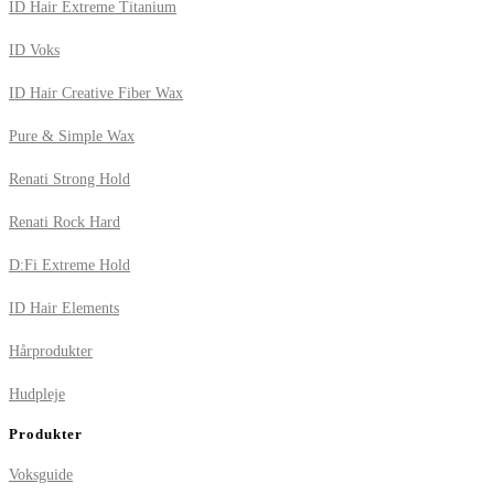
ID Hair Extreme Titanium
ID Voks
ID Hair Creative Fiber Wax
Pure & Simple Wax
Renati Strong Hold
Renati Rock Hard
D:Fi Extreme Hold
ID Hair Elements
Hårprodukter
Hudpleje
Produkter
Voksguide