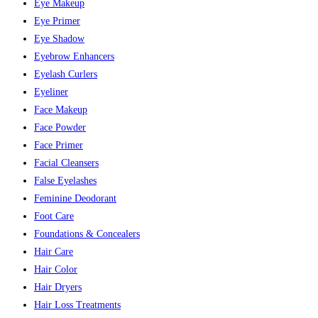
Eye Makeup
Eye Primer
Eye Shadow
Eyebrow Enhancers
Eyelash Curlers
Eyeliner
Face Makeup
Face Powder
Face Primer
Facial Cleansers
False Eyelashes
Feminine Deodorant
Foot Care
Foundations & Concealers
Hair Care
Hair Color
Hair Dryers
Hair Loss Treatments