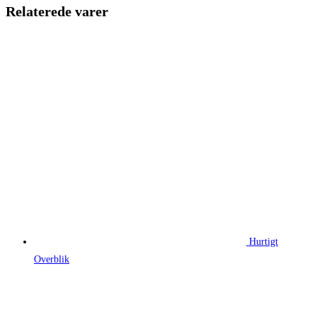
99,00 kr..
54,00 kr..
Relaterede varer
Hurtigt
Overblik