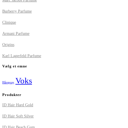
Marc Jacobs Parfume
Burberry Parfume
Clinique
Armani Parfume
Origins
Karl Lagerfeld Parfume
Vælg et emne
Voks
Hårspray
Produkter
ID Hair Hard Gold
ID Hair Soft Silver
ID Hair Beach Gum