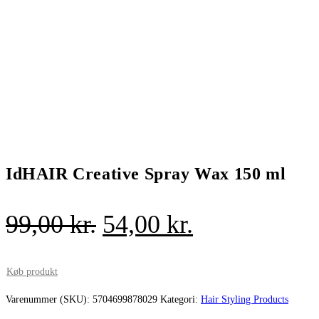
IdHAIR Creative Spray Wax 150 ml
Den
Den
99,00
kr.
54,00
kr.
oprindelige
aktuelle
pris
pris
Køb produkt
var:
er:
Varenummer (SKU):
5704699878029
Kategori:
Hair Styling Products