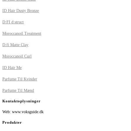
ID Hair Dusty Bronze
D:FI d:struct
Moroccanoil Treatment
D:fi Matte Clay
Moroccanoil Curl
ID Hair Me
Parfume Til Kvinder
Parfume Til Mænd
Kontaktoplysninger
Web: www.voksguide.dk
Produkter