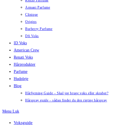
Kenzo Parfume
Armani Parfume
Clinique
Origins
Burberry Parfume
Dfi Voks
ID Voks
American Crew
Renati Voks
Hårprodukter
Parfume
Hudpleje
Blog
Hårfjerning Guide – Skal jeg bruge voks eller skraber?
Hårspray guide – sådan finder du den rigtige hårspray
Menu
Luk
Voksguide