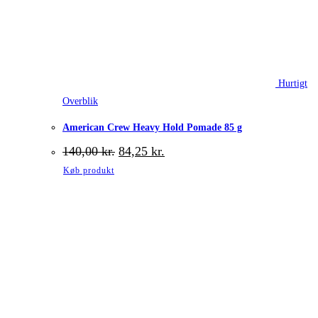
Hurtigt
Overblik
American Crew Heavy Hold Pomade 85 g
Den
Den
140,00
kr.
84,25
kr.
oprindelige
aktuelle
Køb produkt
pris
pris
var:
er:
140,00 kr..
84,25 kr..