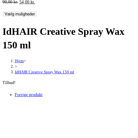
Den
Den
99,00
kr.
54,00
kr.
oprindelige
aktuelle
Vælg muligheder
pris
pris
var:
er:
IdHAIR Creative Spray Wax
99,00 kr..
54,00 kr..
150 ml
Hjem
>
>
IdHAIR Creative Spray Wax 150 ml
Tilbud!
Forrige produkt