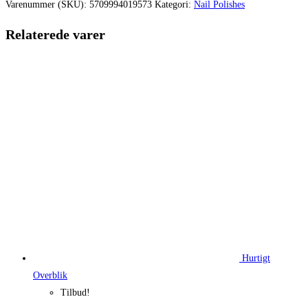
var:
er:
Varenummer (SKU):
5709994019573
Kategori:
Nail Polishes
99,95 kr..
74,96 kr..
Relaterede varer
Hurtigt
Overblik
Tilbud!