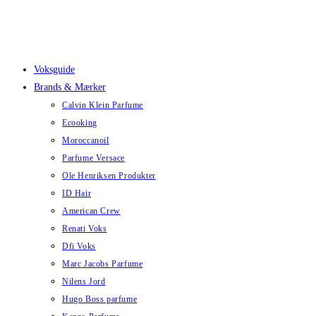
Skip
to
content
Voksguide
Brands & Mærker
Calvin Klein Parfume
Ecooking
Moroccanoil
Parfume Versace
Ole Henriksen Produkter
ID Hair
American Crew
Renati Voks
Dfi Voks
Marc Jacobs Parfume
Nilens Jord
Hugo Boss parfume