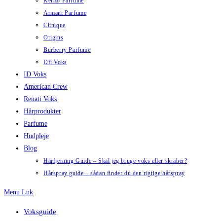
Kenzo Parfume
Armani Parfume
Clinique
Origins
Burberry Parfume
Dfi Voks
ID Voks
American Crew
Renati Voks
Hårprodukter
Parfume
Hudpleje
Blog
Hårfjerning Guide – Skal jeg bruge voks eller skraber?
Hårspray guide – sådan finder du den rigtige hårspray
Menu
Luk
Voksguide