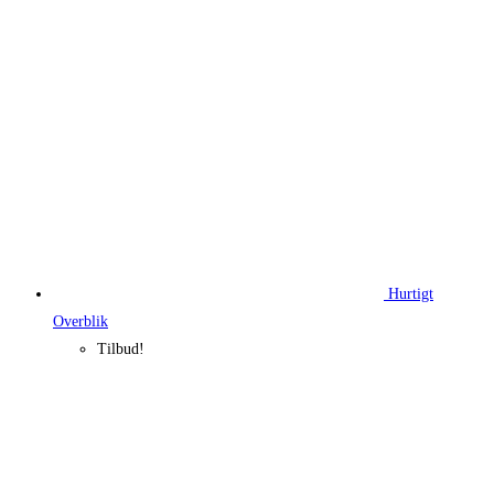
99,95 kr..
74,96 kr..
Hurtigt
Overblik
Tilbud!