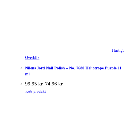
Hurtigt
Overblik
Nilens Jord Nail Polish – No. 7680 Heliotrope Purple 11
ml
Den
Den
99,95
kr.
74,96
kr.
oprindelige
aktuelle
Køb produkt
pris
pris
var:
er:
99,95 kr..
74,96 kr..