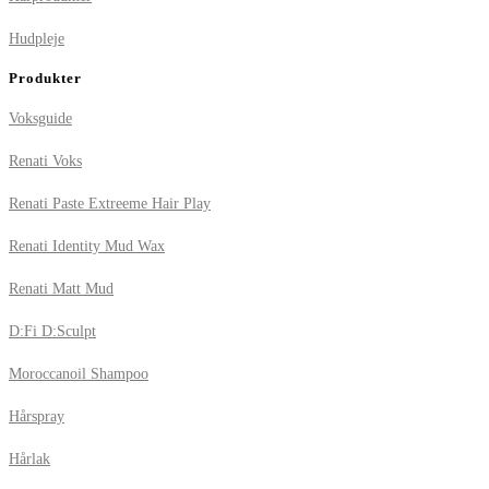
Hudpleje
Produkter
Voksguide
Renati Voks
Renati Paste Extreeme Hair Play
Renati Identity Mud Wax
Renati Matt Mud
D:Fi D:Sculpt
Moroccanoil Shampoo
Hårspray
Hårlak