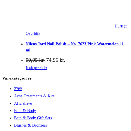
Hurtigt
Overblik
Nilens Jord Nail Polish – No. 7623 Pink Watermelon 11
ml
Den
Den
99,95
kr.
74,96
kr.
oprindelige
aktuelle
Køb produkt
pris
pris
var:
er:
Varekategorier
99,95 kr..
74,96 kr..
2765
Acne Treatments & Kits
Aftershave
Bath & Body
Bath & Body Gift Sets
Blushes & Bronzers