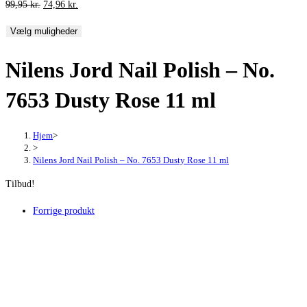
Den
Den
99,95
kr.
74,96
kr.
oprindelige
aktuelle
Vælg muligheder
pris
pris
var:
er:
Nilens Jord Nail Polish – No.
99,95 kr..
74,96 kr..
7653 Dusty Rose 11 ml
Hjem
>
>
Nilens Jord Nail Polish – No. 7653 Dusty Rose 11 ml
Tilbud!
Forrige produkt