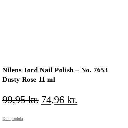
Nilens Jord Nail Polish – No. 7653
Dusty Rose 11 ml
Den
Den
99,95
kr.
74,96
kr.
oprindelige
aktuelle
pris
pris
Køb produkt