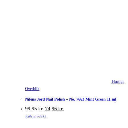
Hurtigt
Overblik
Nilens Jord Nail Polish – No. 7663 Mint Green 11 ml
Den
Den
99,95
kr.
74,96
kr.
oprindelige
aktuelle
Køb produkt
pris
pris
var:
er: